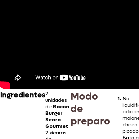
Modo
Ingredientes
2
No
unidades
liquidif
de
de
Bacon
adicio
Burger
preparo
maion
Seara
cheiro
Gourmet
picado
2 xícaras
Bata a