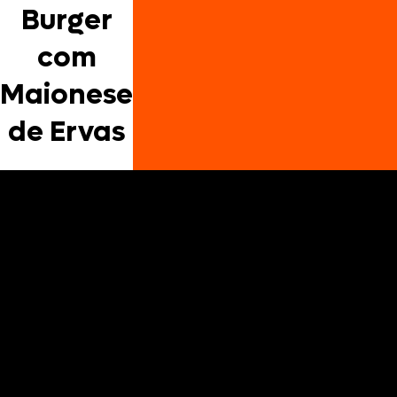
Burger
com
Maionese
de Ervas