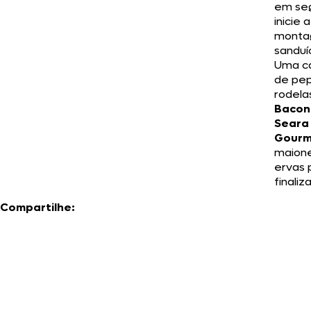
em seg
inicie a
monta
sanduí
Uma c
de pe
rodela
Bacon
Seara
Gourm
maion
ervas 
finaliza
Compartilhe: