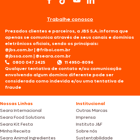
Trabalhe conosco
Prezados clientes e parceiros, a JBS S.A. informa que
apenas se comunica através de seus canais e domínios
eletrônicos oficiais, sendo os principais:
@jbs.com.br
|
@friboi.com.br
@jbssa.com
|
@seara.com.br
0800 047 2425
11 4950-8096
Qualquer tentativa de contato e/ou comunicação
envolvendo algum domínio diferente pode ser
considerada como indevida e/ou uma tentativa de
fraude
Nossas Linhas
Institucional
Seara Internacional
Outras Marcas
Seara Food Solutions
Imprensa
Seara Kit Festa
Instituto J&F
Minha Receita
Sobre nós
Seara Animal Ingredientes
Sustentabilidade