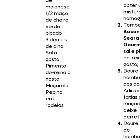
de
obter
maionese
mistur
1/2 maço
homog
de cheiro
Tempe
verde
Bacon
picado
Seara
3 dentes
Gourm
de alho
sal e 
Sal a
do-rei
gosto
gosto;
Pimenta-
Doure 
do-reino a
hambú
gosto
dos doi
Muçarela
Adicio
Pepino
fatias
em
muçar
rodelas
deixe
derret
Doure 
de
hambúr