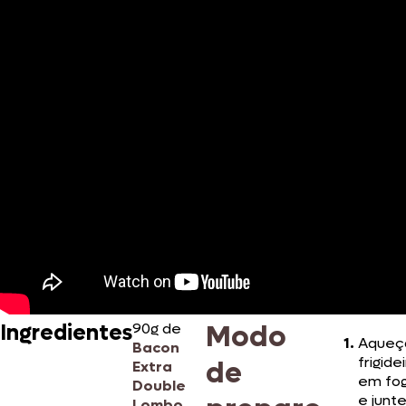
Modo
Ingredientes
90g de
Aqueç
Bacon
frigide
de
Extra
em fog
Double
e junte
Lombo