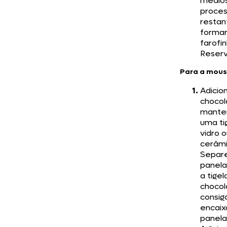
médio
proces
restan
forma
farofin
Reserv
Para a mous
Adicio
chocol
mante
uma ti
vidro 
cerâmi
Separ
panel
a tige
chocol
consig
encaix
panela