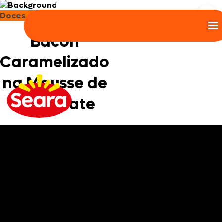
Doces, Bolos e Sobremesas
Bacon
Caramelizado
na Mousse de
Chocolate