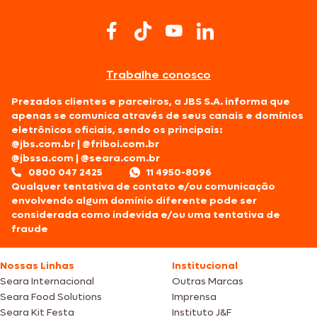
Trabalhe conosco
Prezados clientes e parceiros, a JBS S.A. informa que
apenas se comunica através de seus canais e domínios
eletrônicos oficiais, sendo os principais:
@jbs.com.br
|
@friboi.com.br
@jbssa.com
|
@seara.com.br
0800 047 2425
11 4950-8096
Qualquer tentativa de contato e/ou comunicação
envolvendo algum domínio diferente pode ser
considerada como indevida e/ou uma tentativa de
fraude
Nossas Linhas
Institucional
Seara Internacional
Outras Marcas
Seara Food Solutions
Imprensa
Seara Kit Festa
Instituto J&F