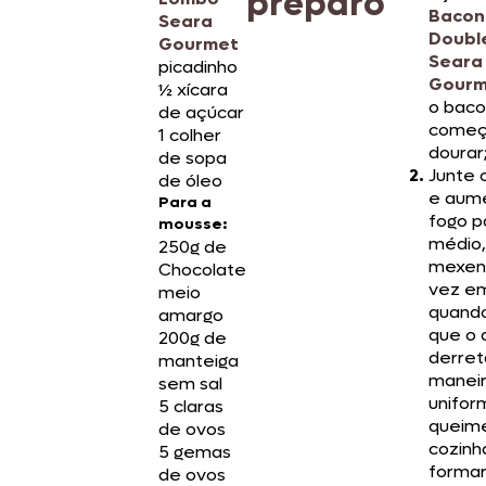
preparo
Bacon
Seara
Doubl
Gourmet
Seara
picadinho
Gourm
½ xícara
o baco
de açúcar
começ
1 colher
dourar
de sopa
Junte 
de óleo
e aum
Para a
fogo p
mousse:
médio,
250g de
mexen
Chocolate
vez e
meio
quand
amargo
que o 
200g de
derret
manteiga
manei
sem sal
unifor
5 claras
queime
de ovos
cozinh
5 gemas
forma
de ovos