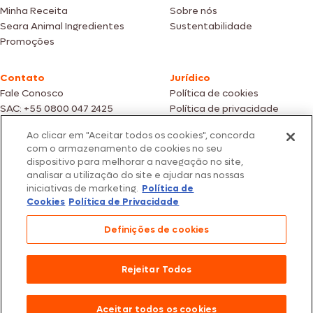
Minha Receita
Sobre nós
Seara Animal Ingredientes
Sustentabilidade
Promoções
Contato
Jurídico
Fale Conosco
Política de cookies
SAC: +55 0800 047 2425
Política de privacidade
Ao clicar em "Aceitar todos os cookies", concorda
Fotos meramente ilustrativas | Ofertas válidas enquanto durarem os
com o armazenamento de cookies no seu
estoques dos nossos parceiros | Vendas sujeitas a análise e confirmação
dispositivo para melhorar a navegação no site,
de dados.
analisar a utilização do site e ajudar nas nossas
Os preços, promoções e condições de pagamento são válidos
iniciativas de marketing.
Política de
exclusivamente para compras efetuadas em nossos parceiros.
Todos os produtos estão sujeitos a disponibilidade de estoque.
Cookies
Política de Privacidade
SEARA – CNPJ: 02.914.460/0202-67 – Av. Marginal Direita do Tietê, 500,
Definições de cookies
São Paulo/SP – CEP 05.118-100
© 2026 Seara. Todos os direitos reservados
Rejeitar Todos
Aceitar todos os cookies