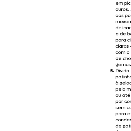
em pic
duros.
aos po
mexen
delic
e de b
para c
claras
com o
de cho
gemas
Divida
potinh
à gela
pelo m
ou até
por co
sem co
para e
conde
de got