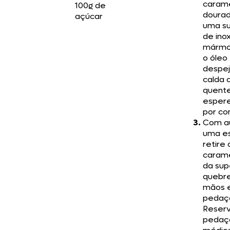
caram
100g de
dourad
açúcar
uma su
de ino
mármo
o óleo
despej
calda 
quent
espere
por co
Com au
uma es
retire
carame
da sup
quebr
mãos 
pedaç
Reser
pedaç