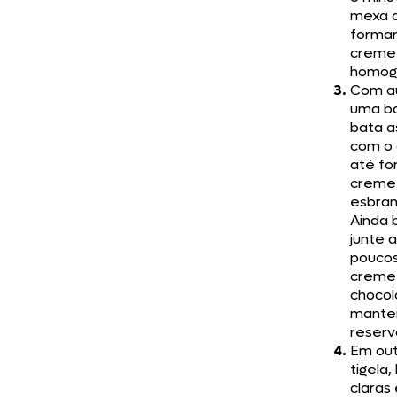
mexa 
forma
creme
homog
Com au
uma ba
bata 
com o 
até fo
creme 
esbran
Ainda 
junte 
poucos
creme
choco
mante
reserv
Em ou
tigela,
claras