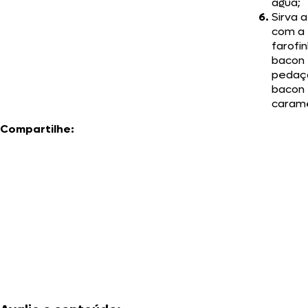
água;
Sirva 
com a
farofi
bacon 
pedaç
bacon
carame
Compartilhe: