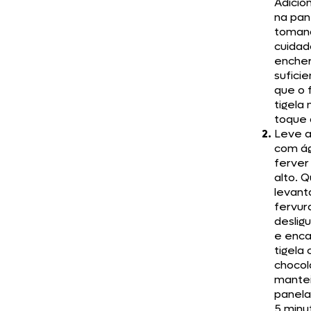
Adicio
na pan
toman
cuidad
encher
sufici
que o 
tigela
toque 
Leve a
com á
ferver
alto. 
levant
fervur
deslig
e enca
tigela
chocol
mantei
panela
5 minu