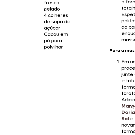
a for
fresco
total
gelado
Espet
4 colheres
palito
de sopa de
ao co
açúcar
enqua
Cacau em
mass
pó para
polvilhar
Para a mas
Em um
proce
junte 
e trit
form
farofa
Adici
Marg
Dori
Sal
e
nova
form