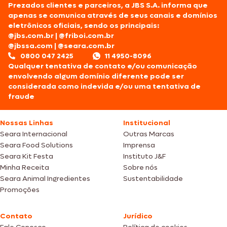
Prezados clientes e parceiros, a JBS S.A. informa que
apenas se comunica através de seus canais e domínios
eletrônicos oficiais, sendo os principais:
@jbs.com.br
|
@friboi.com.br
@jbssa.com
|
@seara.com.br
0800 047 2425
11 4950-8096
Qualquer tentativa de contato e/ou comunicação
envolvendo algum domínio diferente pode ser
considerada como indevida e/ou uma tentativa de
fraude
Nossas Linhas
Institucional
Seara Internacional
Outras Marcas
Seara Food Solutions
Imprensa
Seara Kit Festa
Instituto J&F
Minha Receita
Sobre nós
Seara Animal Ingredientes
Sustentabilidade
Promoções
Contato
Jurídico