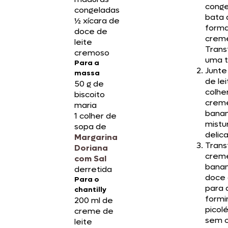
conge
congeladas
bata 
½ xícara de
form
doce de
crem
leite
Trans
cremoso
uma t
Para a
Junte
massa
de le
50 g de
colhe
biscoito
crem
maria
bana
1 colher de
mistu
sopa de
delic
Margarina
Trans
Doriana
crem
com Sal
bana
derretida
doce 
Para o
para 
chantilly
formi
200 ml de
picol
creme de
sem 
leite