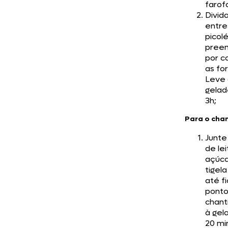
farof
Divid
entre
picolé
pree
por c
as fo
Leve 
gelad
3h;
Para o chan
Junte
de lei
açúc
tigel
até f
ponto
chanti
à gel
20 mi