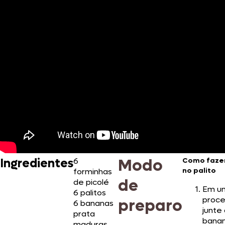
Modo
Ingredientes
6
Como faze
no palito
forminhas
de
de picolé
Em u
6 palitos
proce
preparo
6 bananas
junte
prata
bana
maduras