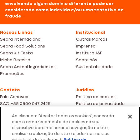
envolvendo algum domínio diferente pode ser
considerada como indevida e/ou uma tentativa de
fraude
Nossas Linhas
Institucional
Seara Internacional
Outras Marcas
Seara Food Solutions
Imprensa
Seara Kit Festa
Instituto J&F
Minha Receita
Sobre nós
Seara Animal Ingredientes
Sustentabilidade
Promoções
Contato
Jurídico
Fale Conosco
Política de cookies
SAC: +55 0800 047 2425
Política de privacidade
Ao clicar em "Aceitar todos os cookies", concorda
Fotos meramente ilustrativas | Ofertas válidas enquanto durarem os
com o armazenamento de cookies no seu
estoques dos nossos parceiros | Vendas sujeitas a análise e confirmação
dispositivo para melhorar a navegação no site,
de dados.
analisar a utilização do site e ajudar nas nossas
Os preços, promoções e condições de pagamento são válidos
exclusivamente para compras efetuadas em nossos parceiros.
iniciativas de marketing.
Política de