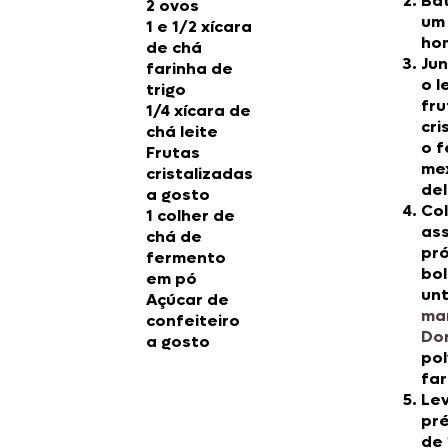
Ba
2 ovos
um
1 e 1/2 xícara
ho
de chá
Jun
farinha de
o l
trigo
fru
1/4 xícara de
cri
chá leite
o 
Frutas
me
cristalizadas
de
a gosto
Co
1 colher de
as
chá de
pró
fermento
bol
em pó
un
Açúcar de
ma
confeiteiro
Do
a gosto
pol
far
Lev
pr
de 