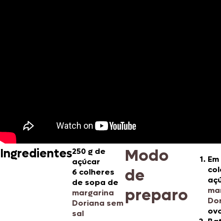
Modo
Ingredientes
250 g de
Em 
açúcar
co
de
6 colheres
açú
de sopa de
preparo
ma
margarina
Do
Doriana sem
ovo
sal