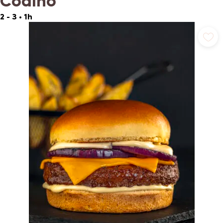
Coalho
2 - 3
•
1h