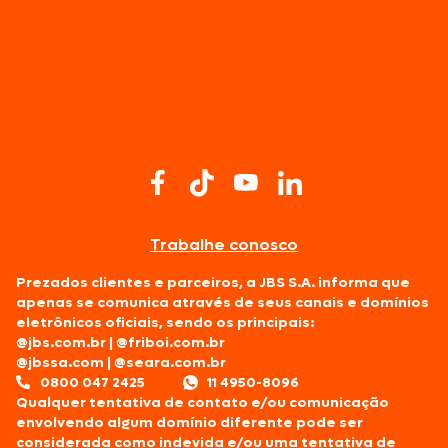
Trabalhe conosco
Prezados clientes e parceiros, a JBS S.A. informa que
apenas se comunica através de seus canais e domínios
eletrônicos oficiais, sendo os principais:
@jbs.com.br
|
@friboi.com.br
@jbssa.com
|
@seara.com.br
0800 047 2425
11 4950-8096
Qualquer tentativa de contato e/ou comunicação
envolvendo algum domínio diferente pode ser
considerada como indevida e/ou uma tentativa de