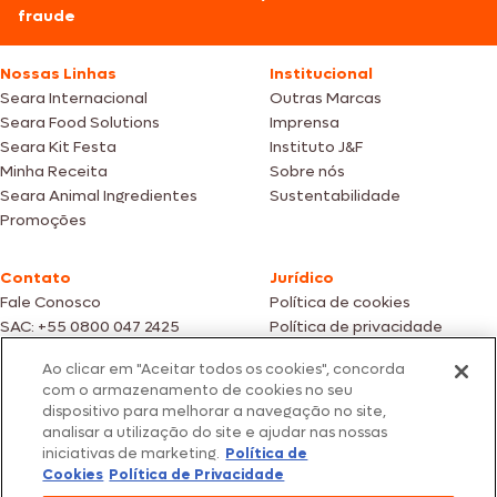
fraude
Nossas Linhas
Institucional
Seara Internacional
Outras Marcas
Seara Food Solutions
Imprensa
Seara Kit Festa
Instituto J&F
Minha Receita
Sobre nós
Seara Animal Ingredientes
Sustentabilidade
Promoções
Contato
Jurídico
Fale Conosco
Política de cookies
SAC: +55 0800 047 2425
Política de privacidade
Ao clicar em "Aceitar todos os cookies", concorda
Fotos meramente ilustrativas | Ofertas válidas enquanto durarem os
com o armazenamento de cookies no seu
estoques dos nossos parceiros | Vendas sujeitas a análise e confirmação
dispositivo para melhorar a navegação no site,
de dados.
analisar a utilização do site e ajudar nas nossas
Os preços, promoções e condições de pagamento são válidos
iniciativas de marketing.
Política de
exclusivamente para compras efetuadas em nossos parceiros.
Todos os produtos estão sujeitos a disponibilidade de estoque.
Cookies
Política de Privacidade