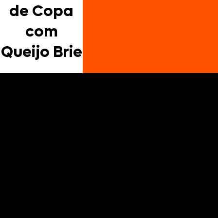
de Copa
com
Queijo Brie