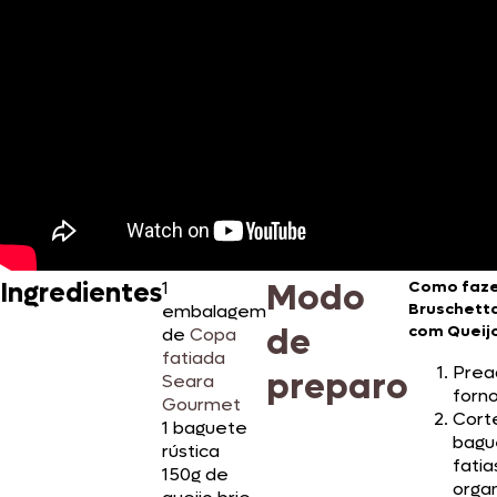
Modo
Ingredientes
1
Como faz
Bruschett
embalagem
de
com Queijo
de
Copa
fatiada
Prea
preparo
Seara
forno
Gourmet
Cort
1 baguete
bagu
rústica
fatia
150g de
organ