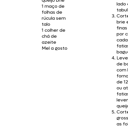
queijo brie
lado
1 maço de
tabul
folhas de
Corte
rúcula sem
brie 
talo
finas
1 colher de
por 
chá de
cada
azeite
fatia
Mel a gosto
bagu
Leve 
de b
com 
forn
de 1
ou a
fati
leve
queij
Cort
gros
as fo