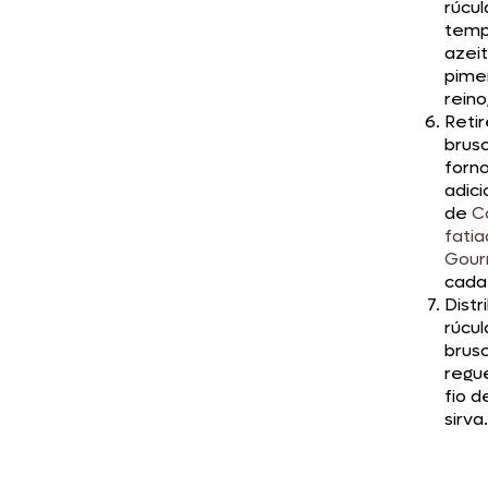
rúcul
temp
azei
pime
reino
Retir
brus
forn
adici
de
C
fati
Gou
cada
Distr
rúcul
brus
regu
fio d
sirva.