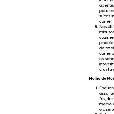
apenas
para m
sucos i
carne;
Nos últ
minuto
cozime
pincel
de azei
carne p
os sab
intensif
crosta 
Molho de Mo
Enquan
assa, 
frigide
médio 
o azeit