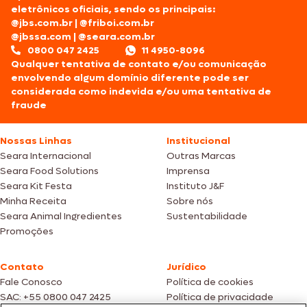
eletrônicos oficiais, sendo os principais:
@jbs.com.br
|
@friboi.com.br
@jbssa.com
|
@seara.com.br
0800 047 2425
11 4950-8096
Qualquer tentativa de contato e/ou comunicação
envolvendo algum domínio diferente pode ser
considerada como indevida e/ou uma tentativa de
fraude
Nossas Linhas
Institucional
Seara Internacional
Outras Marcas
Seara Food Solutions
Imprensa
Seara Kit Festa
Instituto J&F
Minha Receita
Sobre nós
Seara Animal Ingredientes
Sustentabilidade
Promoções
Contato
Jurídico
Fale Conosco
Política de cookies
SAC: +55 0800 047 2425
Política de privacidade