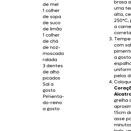
brasa a
de mel
uma te
1 colher
alta, c
de sopa
250°C, 
de suco
a carn
de limão
corret
1 colher
Temper
de chá
com sal
de noz-
piment
moscada
a gosto
ralada
espalh
3 dentes
unifor
de alho
pelos d
picados
Coloqu
Sal a
Coraç
gosto
Alcatr
Pimenta-
grelha 
do-reino
aproxi
a gosto
15cm d
asse po
minuto
lado, v