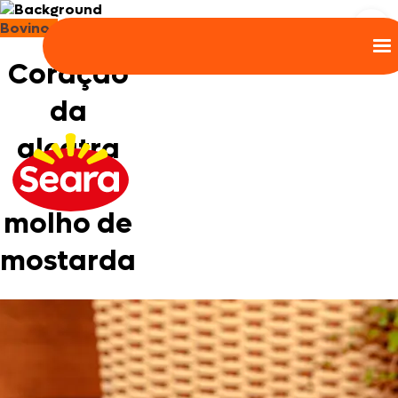
Bovinos
Coração
da
alcatra
com
molho de
mostarda