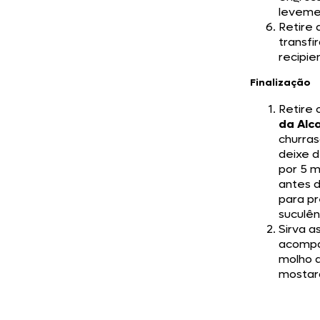
leveme
Retire 
transfi
recipie
Finalização
Retire 
da Alc
churras
deixe 
por 5 m
antes d
para pr
suculên
Sirva a
acompa
molho 
mostar