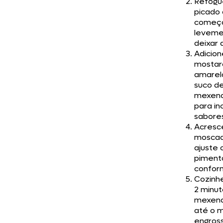
Refogu
picado
começa
leveme
deixar 
Adicion
mostar
amarela
suco de
mexen
para in
sabore
Acresc
moscad
ajuste o
piment
confor
Cozinh
2 minut
mexend
até o 
engros