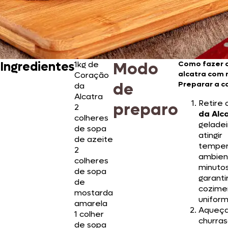
Modo
Ingredientes
1kg de
Como fazer 
alcatra com
Coração
de
Preparar a c
da
Alcatra
Retire 
preparo
2
da Alc
colheres
geladei
de sopa
atingir
de azeite
temper
2
ambien
colheres
minuto
de sopa
garanti
de
cozime
mostarda
uniform
amarela
Aqueça
1 colher
churras
de sopa