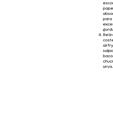
esco
pape
abso
para 
exce
gordu
Retir
coste
airfr
salpi
baco
chuc
sirva.