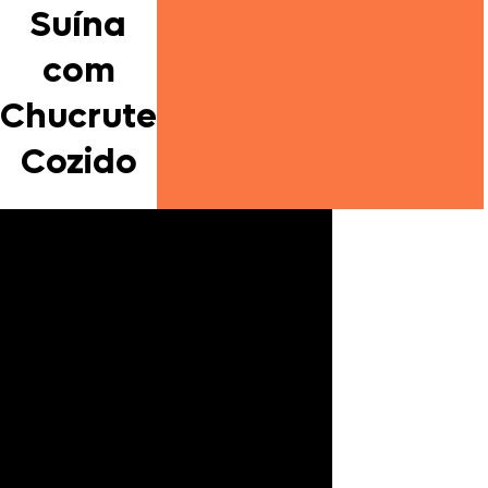
Suína
com
Chucrute
Cozido