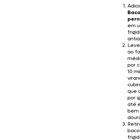
Adici
Baco
pern
em 
frigi
anti
Leve
ao f
médio
por 
10 mi
viran
cubi
que 
por i
até 
bem
dour
Retir
baco
frigi