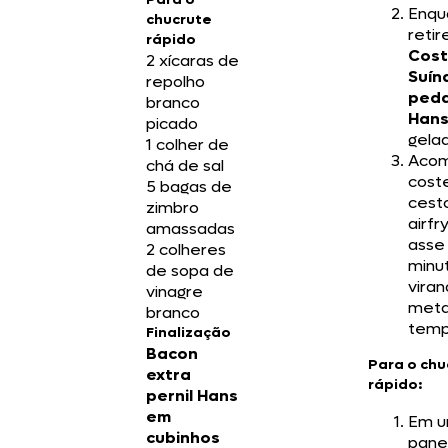
Enqu
chucrute
retir
rápido
Cost
2 xícaras de
Suín
repolho
ped
branco
Han
picado
gelad
1 colher de
Acom
chá de sal
cost
5 bagas de
cest
zimbro
airfr
amassadas
asse
2 colheres
minu
de sopa de
viran
vinagre
meta
branco
temp
Finalização
Bacon
Para o chu
extra
rápido:
pernil Hans
em
Em 
cubinhos
pane