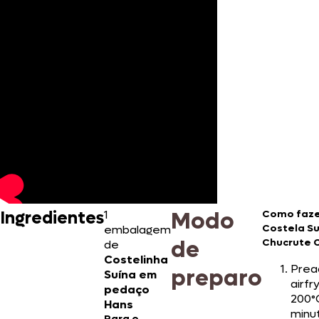
Modo
Ingredientes
1
Como faz
Costela S
embalagem
de
Chucrute 
de
Costelinha
Prea
preparo
Suína em
airfr
pedaço
200°
Hans
minu
Para o