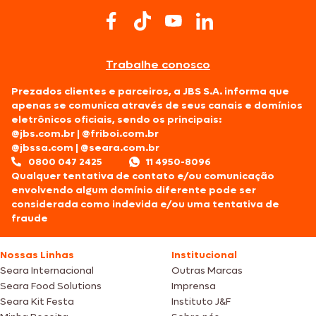
Trabalhe conosco
Prezados clientes e parceiros, a JBS S.A. informa que
apenas se comunica através de seus canais e domínios
eletrônicos oficiais, sendo os principais:
@jbs.com.br
|
@friboi.com.br
@jbssa.com
|
@seara.com.br
0800 047 2425
11 4950-8096
Qualquer tentativa de contato e/ou comunicação
envolvendo algum domínio diferente pode ser
considerada como indevida e/ou uma tentativa de
fraude
Nossas Linhas
Institucional
Seara Internacional
Outras Marcas
Seara Food Solutions
Imprensa
Seara Kit Festa
Instituto J&F