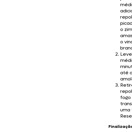
médi
adici
repo
picad
o zi
amas
o vin
bran
Leve
médi
minu
até 
amol
Retir
repo
fogo
trans
uma t
Rese
Finalizaçã