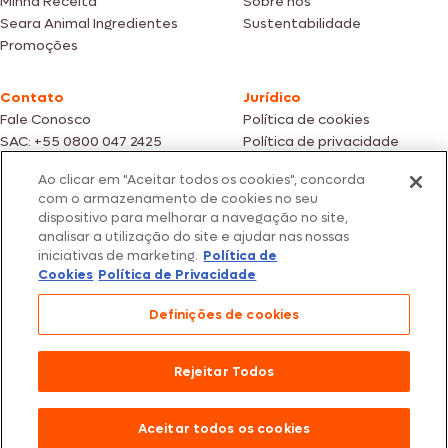
Minha Receita
Sobre nós
Seara Animal Ingredientes
Sustentabilidade
Promoções
Contato
Jurídico
Fale Conosco
Política de cookies
SAC: +55 0800 047 2425
Política de privacidade
Ao clicar em "Aceitar todos os cookies", concorda
Fotos meramente ilustrativas | Ofertas válidas enquanto durarem os
com o armazenamento de cookies no seu
estoques dos nossos parceiros | Vendas sujeitas a análise e confirmação
dispositivo para melhorar a navegação no site,
de dados.
analisar a utilização do site e ajudar nas nossas
Os preços, promoções e condições de pagamento são válidos
iniciativas de marketing.
Política de
exclusivamente para compras efetuadas em nossos parceiros.
Todos os produtos estão sujeitos a disponibilidade de estoque.
Cookies
Política de Privacidade
SEARA – CNPJ: 02.914.460/0202-67 – Av. Marginal Direita do Tietê, 500,
Definições de cookies
São Paulo/SP – CEP 05.118-100
© 2026 Seara. Todos os direitos reservados
Rejeitar Todos
Aceitar todos os cookies