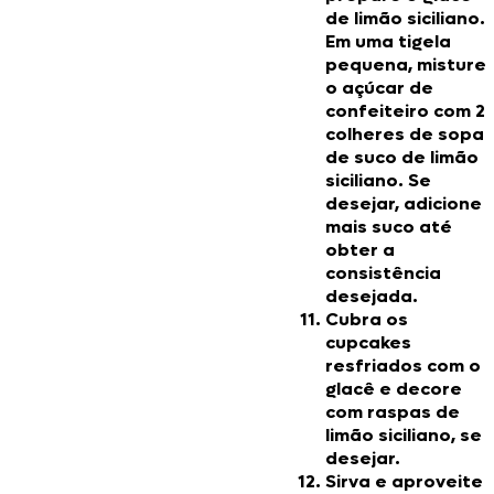
de limão siciliano.
Em uma tigela
pequena, misture
o açúcar de
confeiteiro com 2
colheres de sopa
de suco de limão
siciliano. Se
desejar, adicione
mais suco até
obter a
consistência
desejada.
Cubra os
cupcakes
resfriados com o
glacê e decore
com raspas de
limão siciliano, se
desejar.
Sirva e aproveite