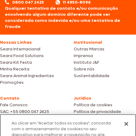
0800 047 2425
11 4950-8096
Qualquer tentativa de contato e/ou comunicação
envolvendo algum domínio diferente pode ser
considerada como indevida e/ou uma tentativa de
fraude
Nossas Linhas
Institucional
Seara Internacional
Outras Marcas
Seara Food Solutions
Imprensa
Seara Kit Festa
Instituto J&F
Minha Receita
Sobre nós
Seara Animal Ingredientes
Sustentabilidade
Promoções
Contato
Jurídico
Fale Conosco
Política de cookies
SAC: +55 0800 047 2425
Política de privacidade
Ao clicar em "Aceitar todos os cookies", concorda
Fotos meramente ilustrativas | Ofertas válidas enquanto durarem os
com o armazenamento de cookies no seu
estoques dos nossos parceiros | Vendas sujeitas a análise e confirmação
dispositivo para melhorar a navegação no site,