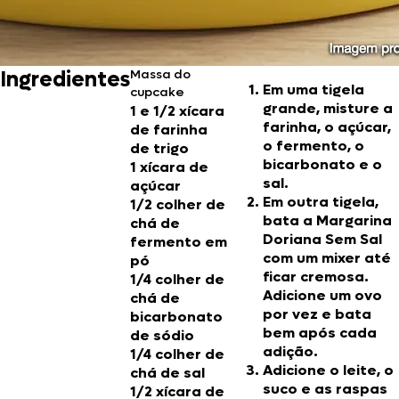
Ingredientes
Massa do
Em uma tigela
cupcake
grande, misture a
1 e 1/2 xícara
farinha, o açúcar,
de farinha
o fermento, o
de trigo
bicarbonato e o
1 xícara de
sal.
açúcar
Em outra tigela,
1/2 colher de
bata a Margarina
chá de
Doriana Sem Sal
fermento em
com um mixer até
pó
ficar cremosa.
1/4 colher de
Adicione um ovo
chá de
por vez e bata
bicarbonato
bem após cada
de sódio
adição.
1/4 colher de
Adicione o leite, o
chá de sal
suco e as raspas
1/2 xícara de