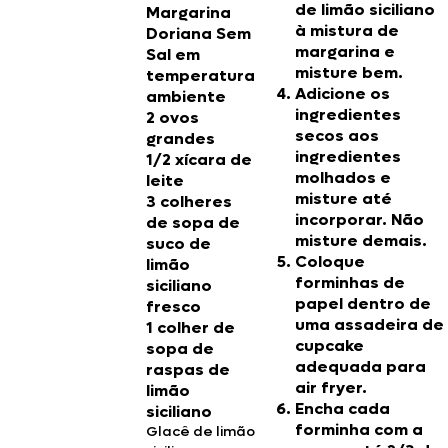
de limão siciliano
Margarina
à mistura de
Doriana Sem
margarina e
Sal em
misture bem.
temperatura
Adicione os
ambiente
ingredientes
2 ovos
secos aos
grandes
ingredientes
1/2 xícara de
molhados e
leite
misture até
3 colheres
incorporar. Não
de sopa de
misture demais.
suco de
Coloque
limão
forminhas de
siciliano
papel dentro de
fresco
uma assadeira de
1 colher de
cupcake
sopa de
adequada para
raspas de
air fryer.
limão
Encha cada
siciliano
forminha com a
Glacê de limão