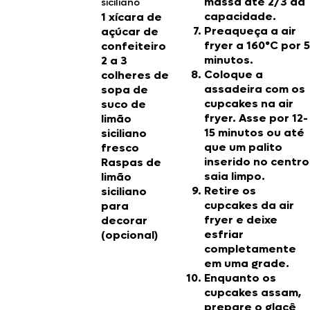
massa até 2/3 da
siciliano
capacidade.
1 xícara de
Preaqueça a air
açúcar de
fryer a 160°C por 5
confeiteiro
minutos.
2 a 3
Coloque a
colheres de
assadeira com os
sopa de
cupcakes na air
suco de
fryer. Asse por 12-
limão
15 minutos ou até
siciliano
que um palito
fresco
inserido no centro
Raspas de
saia limpo.
limão
Retire os
siciliano
cupcakes da air
para
fryer e deixe
decorar
esfriar
(opcional)
completamente
em uma grade.
Enquanto os
cupcakes assam,
prepare o glacê