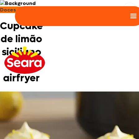
Doces, Bolos e Sobremesas
R
Cupcake
de limão
siciliano
na
airfryer