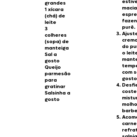
estiv
grandes
macia
1 xícara
espre
(chá) de
faze
leite
purê.
3
Ajust
colheres
crem
(sopa) de
do pu
manteiga
o leit
Sal a
mante
gosto
temp
Queijo
com s
parmesão
gosto
para
Desfi
gratinar
coste
Salsinha a
mistu
gosto
molh
barbe
Acom
carne
refra
salpi