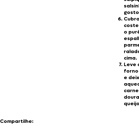
salsi
gosto
Cubra
coste
o pur
espal
parm
ralad
cima.
Leve 
forno 
e dei
aquec
carne
doura
queijo
Compartilhe: