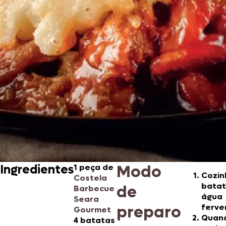
Modo
Ingredientes
1 peça de
Cozin
Costela
batat
de
Barbecue
água
Seara
preparo
ferve
Gourmet
Quan
4 batatas