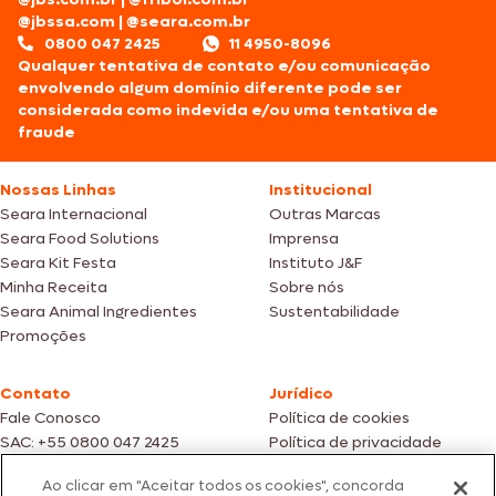
@jbssa.com
|
@seara.com.br
0800 047 2425
11 4950-8096
Qualquer tentativa de contato e/ou comunicação
envolvendo algum domínio diferente pode ser
considerada como indevida e/ou uma tentativa de
fraude
Nossas Linhas
Institucional
Seara Internacional
Outras Marcas
Seara Food Solutions
Imprensa
Seara Kit Festa
Instituto J&F
Minha Receita
Sobre nós
Seara Animal Ingredientes
Sustentabilidade
Promoções
Contato
Jurídico
Fale Conosco
Política de cookies
SAC: +55 0800 047 2425
Política de privacidade
Ao clicar em "Aceitar todos os cookies", concorda