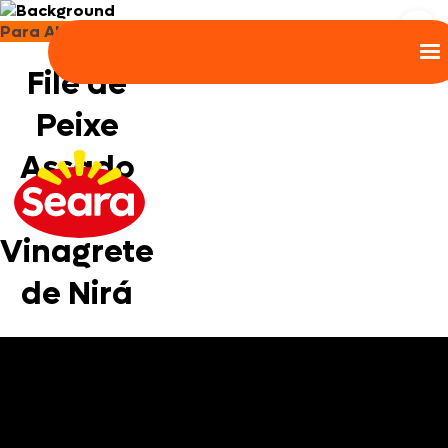
Para Almoço e Jantar
Filé de
Peixe
Assado
com
Vinagrete
de Nirá