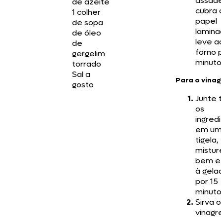
assade
de azeite
cubra
1 colher
papel
de sopa
lamina
de óleo
leve a
de
forno 
gergelim
minuto
torrado
Sal a
Para o vina
gosto
Junte 
os
ingred
em u
tigela,
mistur
bem e
à gela
por 15
minuto
Sirva o
vinagr