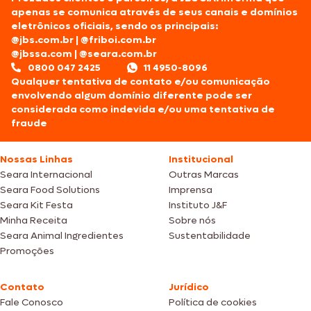
apenas se comunica através de seus canais e domínios
eletrônicos oficiais, sendo os principais:
@jbs.com.br
|
@friboi.com.br
@jbssa.com
|
@seara.com.br
0800 047 2425
11 4950-8096
Qualquer tentativa de contato e/ou comunicação
envolvendo algum domínio diferente pode ser
considerada como indevida e/ou uma tentativa de
fraude
Nossas Linhas
Institucional
Seara Internacional
Outras Marcas
Seara Food Solutions
Imprensa
Seara Kit Festa
Instituto J&F
Minha Receita
Sobre nós
Seara Animal Ingredientes
Sustentabilidade
Promoções
Contato
Jurídico
Fale Conosco
Política de cookies