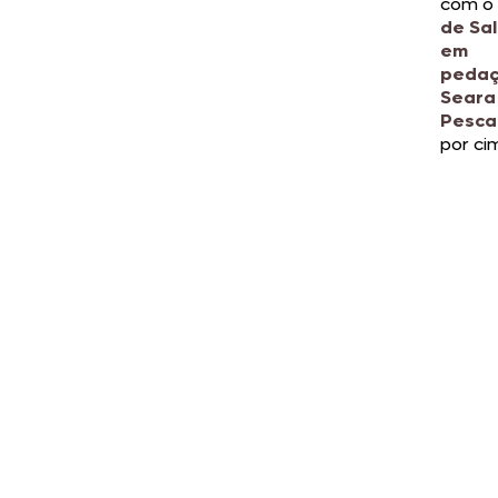
com o
de Sa
em
peda
Seara
Pesca
por ci