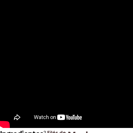
2
Filés de