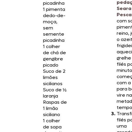
peda
picadinha
Seara
1 pimenta
Pesca
dedo-de-
com sa
moça,
pimen
sem
reino, 
semente
o azei
picadinha
frigide
1 colher
aquec
de chá de
grelhe
gengibre
filés p
picado
minuto
Suco de 2
come
limões
com a
sicilianos
para b
Suco de ½
vire na
laranja
metad
Raspas de
tempo
1 limão
Transf
siciliano
filés p
1 colher
uma
de sopa