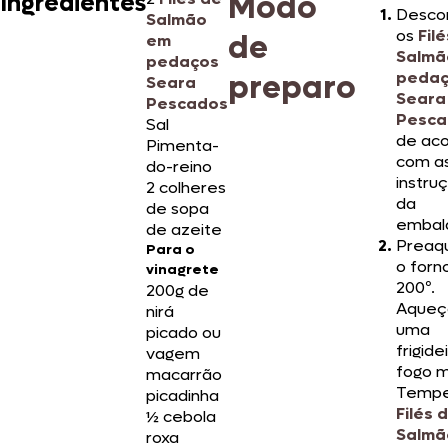
Modo
Ingredientes
Desco
Salmão
os
Fil
de
em
Salmã
pedaços
preparo
peda
Seara
Seara
Pescados
Pesca
Sal
de ac
Pimenta-
com a
do-reino
instru
2 colheres
da
de sopa
embal
de azeite
Preaq
Para o
o forn
vinagrete
200º.
200g de
Aqueç
nirá
uma
picado ou
frigid
vagem
fogo m
macarrão
Tempe
picadinha
Filés 
½ cebola
Salmã
roxa