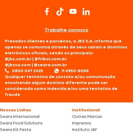
Trabalhe conosco
Prezados clientes e parceiros, a JBS S.A. informa que
apenas se comunica através de seus canais e domínios
eletrônicos oficiais, sendo os principais:
@jbs.com.br
|
@friboi.com.br
@jbssa.com
|
@seara.com.br
0800 047 2425
11 4950-8096
Qualquer tentativa de contato e/ou comunicação
envolvendo algum domínio diferente pode ser
considerada como indevida e/ou uma tentativa de
fraude
Nossas Linhas
Institucional
Seara Internacional
Outras Marcas
Seara Food Solutions
Imprensa
Seara Kit Festa
Instituto J&F