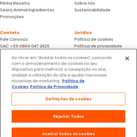
Minha Receita
Sobre nós
Seara Animal Ingredientes
Sustentabilidade
Promoções
Contato
Jurídico
Fale Conosco
Política de cookies
SAC: +55 0800 047 2425
Política de privacidade
Ao clicar em "Aceitar todos os cookies", concorda
Fotos meramente ilustrativas | Ofertas válidas enquanto durarem os
com o armazenamento de cookies no seu
estoques dos nossos parceiros | Vendas sujeitas a análise e confirmação
dispositivo para melhorar a navegação no site,
de dados.
analisar a utilização do site e ajudar nas nossas
Os preços, promoções e condições de pagamento são válidos
iniciativas de marketing.
Política de
exclusivamente para compras efetuadas em nossos parceiros.
Todos os produtos estão sujeitos a disponibilidade de estoque.
Cookies
Política de Privacidade
SEARA – CNPJ: 02.914.460/0202-67 – Av. Marginal Direita do Tietê, 500,
Definições de cookies
São Paulo/SP – CEP 05.118-100
© 2026 Seara. Todos os direitos reservados
Rejeitar Todos
Aceitar todos os cookies