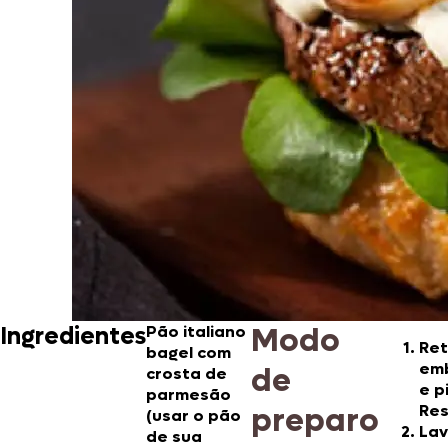
Modo
Ingredientes
Pão italiano
Ret
bagel com
emb
de
crosta de
e p
parmesão
preparo
Res
(usar o pão
Lav
de sua