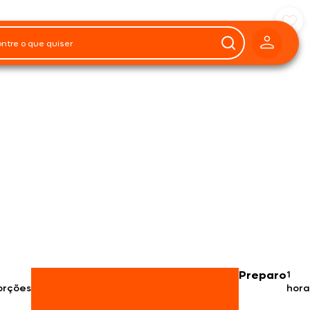
Preparo
1
orções
hora