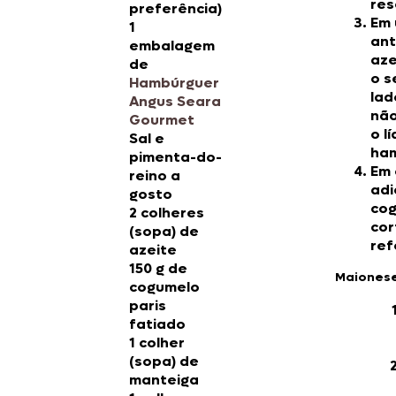
res
preferência)
Em 
1
ant
embalagem
aze
de
o s
Hambúrguer
lad
Angus Seara
não
Gourmet
o l
Sal e
ham
pimenta-do-
Em 
reino a
adi
gosto
cog
2 colheres
cor
(sopa) de
ref
azeite
150 g de
Maionese
cogumelo
paris
fatiado
1 colher
(sopa) de
manteiga