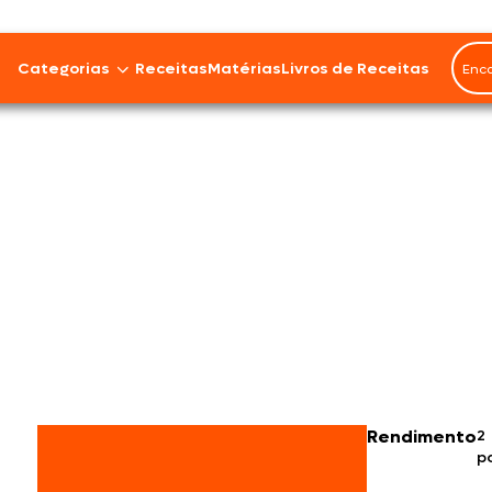
Categorias
Receitas
Matérias
Livros de Receitas
Bovinos
Cordeiro
Carnes Suínas
Aves
Frios e Embutidos
Peixes e Frutos do Mar
Rendimento
2
p
100% Vegetal