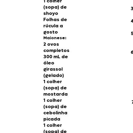
1 colher
(sopa) de
shoyo
Folhas de
rúcula a
gosto
Maionese:
2 ovos
completos
300 mL de
óleo
girassol
(gelado)
1 colher
(sopa) de
mostarda
1 colher
(sopa) de
cebolinha
picada
1 colher
(sopa) de