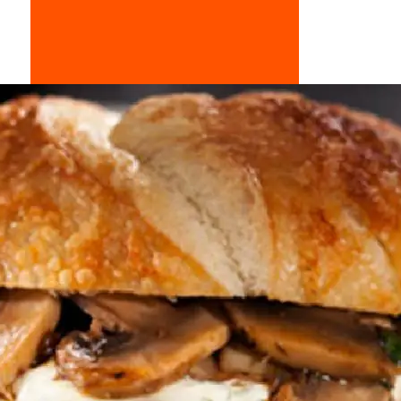
Doces, Bolos e Sobremesas
Pães e Massas
Bebidas
Entrevistas