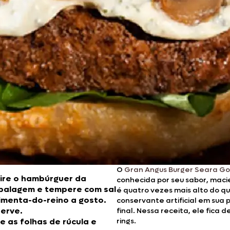
O
Gran Angus Burger Seara G
ire o hambúrguer da
conhecida por seu sabor, macie
alagem e tempere com sal
é quatro vezes mais alto do 
imenta-do-reino a gosto.
conservante artificial em sua
erve.
final. Nessa receita, ele fica 
e as folhas de rúcula e
rings.