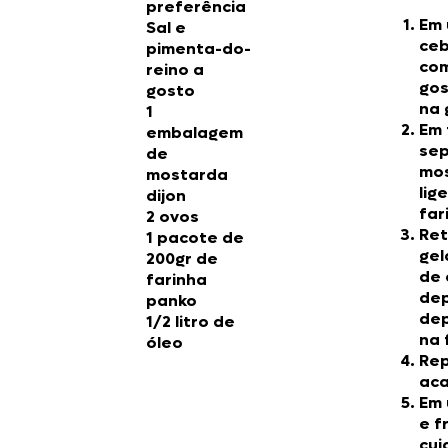
preferência
Em 
Sal e
ceb
pimenta-do-
com
reino a
gos
gosto
na 
1
Em 
embalagem
sep
de
mos
mostarda
lig
dijon
far
2 ovos
Ret
1 pacote de
gel
200gr de
de 
farinha
dep
panko
dep
1/2 litro de
na 
óleo
Rep
aca
Em 
e f
cui