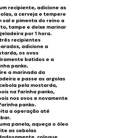
um recipiente, adicione as
olas, a cerveja e tempere
 sal e pimenta do reino a
to, tampe e deixe marinar
geladeira por 1 hora.
três recipientes
arados, adicione a
tarda, os ovos
eiramente batidos e a
inha panko.
ire a marinada da
adeira e passe as argolas
cebola pela mostarda,
ois na farinha panko,
ois nos ovos e novamente
farinha panko.
ita a operação até
bar.
uma panela, aqueça o óleo
rite as cebolas
dadosamente, coloque