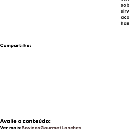
sob
sir
ac
ham
Compartilhe:
Avalie o conteúdo:
Ver mais:
Bovinos
Gourmet
Lanches