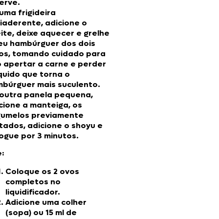
erve.
uma frigideira
iaderente, adicione o
ite, deixe aquecer e grelhe
eu hambúrguer dos dois
os, tomando cuidado para
 apertar a carne e perder
íquido que torna o
búrguer mais suculento.
outra panela pequena,
cione a manteiga, os
umelos previamente
tados, adicione o shoyu e
ogue por 3 minutos.
:
Coloque os 2 ovos
completos no
liquidificador.
Adicione uma colher
(sopa) ou 15 ml de