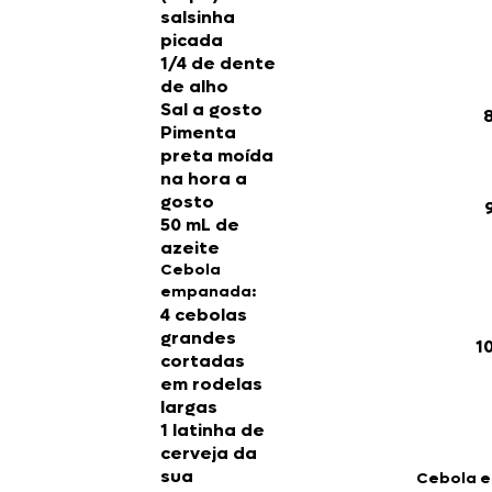
salsinha
picada
1/4 de dente
de alho
Sal a gosto
Pimenta
preta moída
na hora a
gosto
50 mL de
azeite
Cebola
empanada:
4 cebolas
grandes
cortadas
em rodelas
largas
1 latinha de
cerveja da
sua
Cebola 