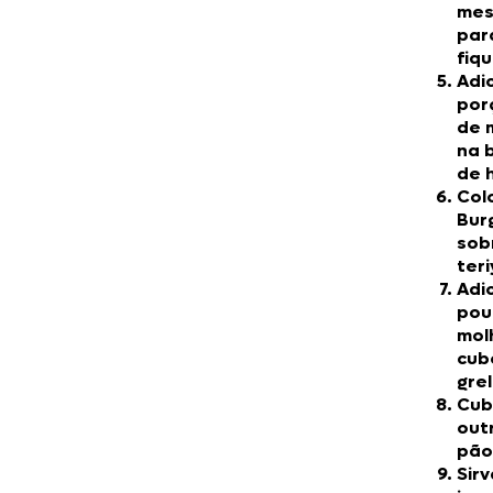
mes
par
fiq
Adi
por
de 
na 
de 
Col
Bur
sob
teri
Adi
pou
mol
cub
gre
Cub
out
pão
Sirv