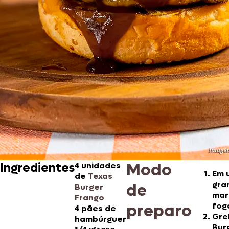
Modo
Ingredientes
4 unidades
Em 
de
Texas
gra
de
Burger
mar
Frango
preparo
fog
4 pães de
Gre
hambúrguer
Bur