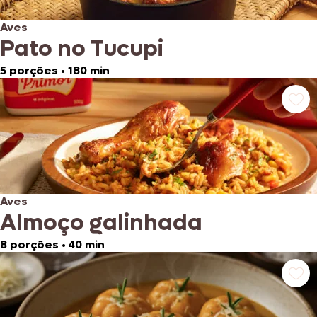
Aves
Pato no Tucupi
5 porções
•
180 min
Aves
Almoço galinhada
8 porções
•
40 min