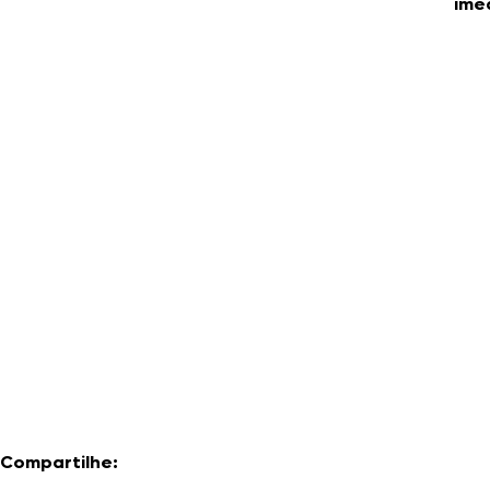
ime
Compartilhe: