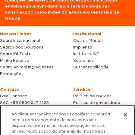
Qualquer tentativa de contato e/ou comunicação
envolvendo algum domínio diferente pode ser
considerada como indevida e/ou uma tentativa de
fraude
Nossas Linhas
Institucional
Seara Internacional
Outras Marcas
Seara Food Solutions
Imprensa
Seara Kit Festa
Instituto J&F
Minha Receita
Sobre nós
Seara Animal Ingredientes
Sustentabilidade
Promoções
Contato
Jurídico
Fale Conosco
Política de cookies
SAC: +55 0800 047 2425
Política de privacidade
Ao clicar em "Aceitar todos os cookies", concorda
Fotos meramente ilustrativas | Ofertas válidas enquanto durarem os
com o armazenamento de cookies no seu
estoques dos nossos parceiros | Vendas sujeitas a análise e confirmação
dispositivo para melhorar a navegação no site,
de dados.
analisar a utilização do site e ajudar nas nossas
Os preços, promoções e condições de pagamento são válidos