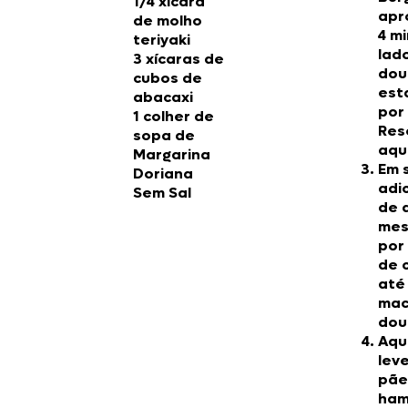
1/4 xícara
apr
de molho
4 m
teriyaki
lad
3 xícaras de
dou
cubos de
est
abacaxi
por
1 colher de
Res
sopa de
aqu
Margarina
Em 
Doriana
adi
Sem Sal
de 
mes
por
de 
até
mac
dou
Aqu
lev
pãe
ham