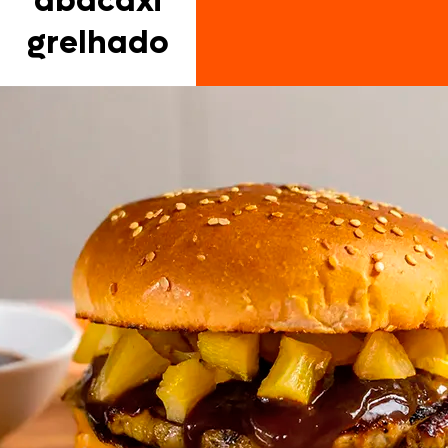
abacaxi
grelhado