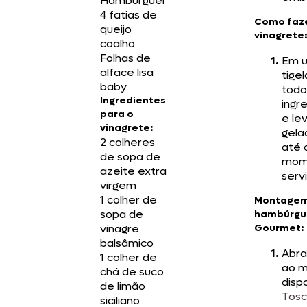
Hambúrguer
4 fatias de
Como faze
queijo
vinagrete:
coalho
Folhas de
Em 
alface lisa
tigel
baby
todo
Ingredientes
ingr
para o
e le
vinagrete:
gela
2 colheres
até 
de sopa de
mom
azeite extra
servi
virgem
1 colher de
Montagem
sopa de
hambúrgu
vinagre
Gourmet:
balsâmico
Abra
1 colher de
ao m
chá de suco
disp
de limão
Tos
siciliano