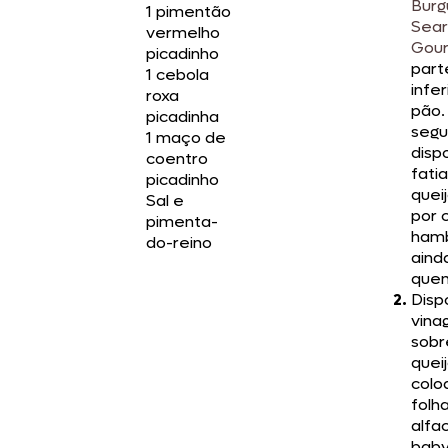
Burg
1 pimentão
Sea
vermelho
Gou
picadinho
part
1 cebola
infer
roxa
pão.
picadinha
segu
1 maço de
disp
coentro
fati
picadinho
quei
Sal e
por 
pimenta-
ham
do-reino
aind
quen
Disp
vina
sobr
queij
colo
folh
alfac
baby