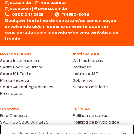
@jbs.com.br
|
@friboi.com.br
@jbssa.com
|
@seara.com.br
0800 047 2425
11 4950-8096
Qualquer tentativa de contato e/ou comunicação
envolvendo algum domínio diferente pode ser
considerada como indevida e/ou uma tentativa de
fraude
Nossas Linhas
Institucional
Seara Internacional
Outras Marcas
Seara Food Solutions
Imprensa
Seara Kit Festa
Instituto J&F
Minha Receita
Sobre nós
Seara Animal Ingredientes
Sustentabilidade
Promoções
Contato
Jurídico
Fale Conosco
Política de cookies
SAC: +55 0800 047 2425
Política de privacidade
Ao clicar em "Aceitar todos os cookies", concorda