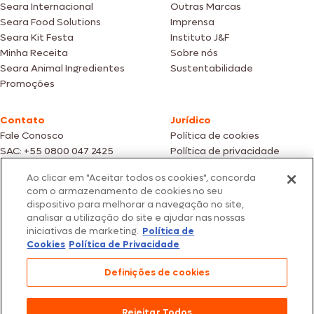
Seara Internacional
Outras Marcas
Seara Food Solutions
Imprensa
Seara Kit Festa
Instituto J&F
Minha Receita
Sobre nós
Seara Animal Ingredientes
Sustentabilidade
Promoções
Contato
Jurídico
Fale Conosco
Política de cookies
SAC: +55 0800 047 2425
Política de privacidade
Ao clicar em "Aceitar todos os cookies", concorda
Fotos meramente ilustrativas | Ofertas válidas enquanto durarem os
com o armazenamento de cookies no seu
estoques dos nossos parceiros | Vendas sujeitas a análise e confirmação
dispositivo para melhorar a navegação no site,
de dados.
analisar a utilização do site e ajudar nas nossas
Os preços, promoções e condições de pagamento são válidos
iniciativas de marketing.
Política de
exclusivamente para compras efetuadas em nossos parceiros.
Todos os produtos estão sujeitos a disponibilidade de estoque.
Cookies
Política de Privacidade
SEARA – CNPJ: 02.914.460/0202-67 – Av. Marginal Direita do Tietê, 500,
Definições de cookies
São Paulo/SP – CEP 05.118-100
© 2026 Seara. Todos os direitos reservados
Rejeitar Todos