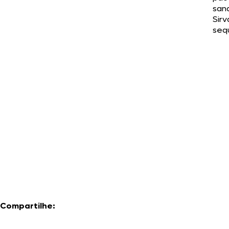
san
Sirv
seq
Compartilhe: