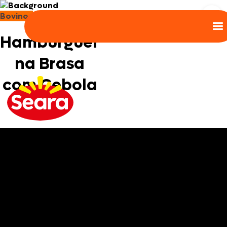
Bovinos
Hambúrguer
na Brasa
com Cebola
Frita