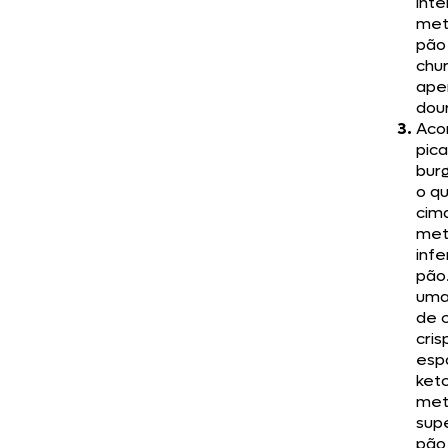
inte
met
pão
chu
ape
dour
Aco
pic
bur
o qu
cim
met
infe
pão.
uma
de 
cris
esp
ket
met
supe
pão