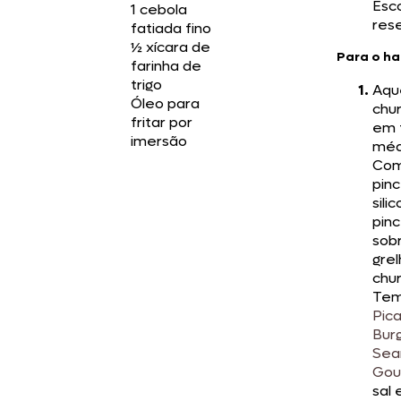
Esc
1 cebola
res
fatiada fino
½ xícara de
Para o h
farinha de
trigo
Aqu
Óleo para
chu
fritar por
em 
imersão
méd
Co
pinc
sili
pinc
sob
grel
chur
Tem
Pic
Bur
Sea
Gou
sal 