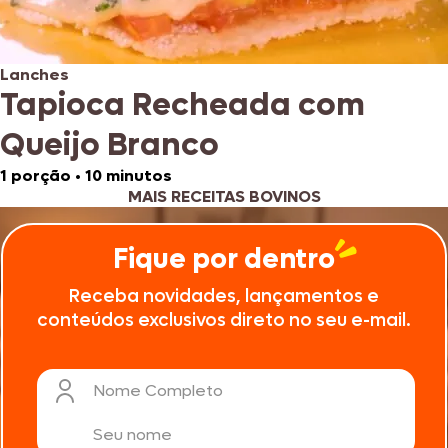
Lanches
Tapioca Recheada com
Queijo Branco
1 porção
•
10 minutos
MAIS RECEITAS BOVINOS
Fique por dentro
Receba novidades, lançamentos e
conteúdos exclusivos direto no seu e-mail.
Nome Completo