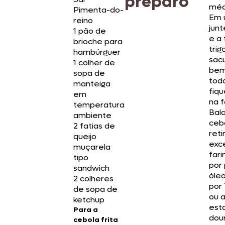
preparo
méd
Pimenta-do-
Em 
reino
junt
1 pão de
e a 
brioche para
trig
hambúrguer
sac
1 colher de
bem
sopa de
tod
manteiga
fiqu
em
na f
temperatura
Bal
ambiente
ceb
2 fatias de
reti
queijo
exc
muçarela
fari
tipo
por
sandwich
óle
2 colheres
por 
de sopa de
ou 
ketchup
est
Para a
dou
cebola frita