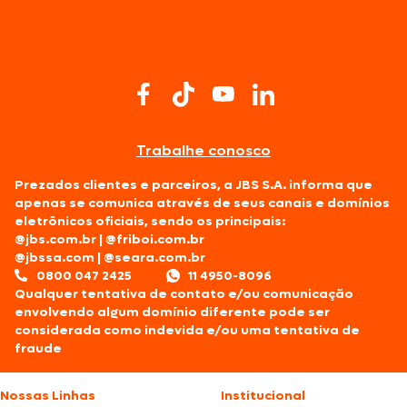
Trabalhe conosco
Prezados clientes e parceiros, a JBS S.A. informa que
apenas se comunica através de seus canais e domínios
eletrônicos oficiais, sendo os principais:
@jbs.com.br
|
@friboi.com.br
@jbssa.com
|
@seara.com.br
0800 047 2425
11 4950-8096
Qualquer tentativa de contato e/ou comunicação
envolvendo algum domínio diferente pode ser
considerada como indevida e/ou uma tentativa de
fraude
Nossas Linhas
Institucional