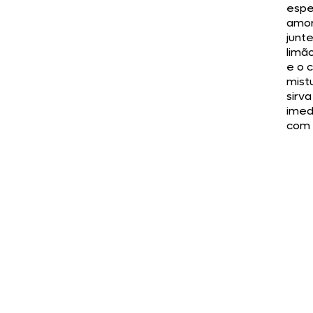
espe
amor
junt
limão
e o 
mist
sirva
imed
com 