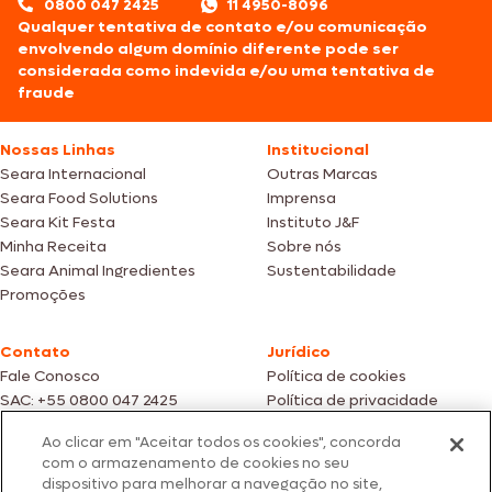
0800 047 2425
11 4950-8096
Qualquer tentativa de contato e/ou comunicação
envolvendo algum domínio diferente pode ser
considerada como indevida e/ou uma tentativa de
fraude
Nossas Linhas
Institucional
Seara Internacional
Outras Marcas
Seara Food Solutions
Imprensa
Seara Kit Festa
Instituto J&F
Minha Receita
Sobre nós
Seara Animal Ingredientes
Sustentabilidade
Promoções
Contato
Jurídico
Fale Conosco
Política de cookies
SAC: +55 0800 047 2425
Política de privacidade
Ao clicar em "Aceitar todos os cookies", concorda
Fotos meramente ilustrativas | Ofertas válidas enquanto durarem os
com o armazenamento de cookies no seu
estoques dos nossos parceiros | Vendas sujeitas a análise e confirmação
dispositivo para melhorar a navegação no site,
de dados.