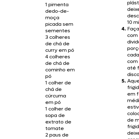
plást
1 pimenta
deix
dedo-de-
desc
moça
10 m
picada sem
Faça
sementes
com 
3 colheres
divi
de chá de
porç
curry em pó
cada
4 colheres
com 
de chá de
até 
cominho em
disc
pó
Aqu
1 colher de
frigi
chá de
em f
cúrcuma
médi
em pó
esti
1 colher de
colo
sopa de
de m
extrato de
frigi
tomate
deix
2 paus de