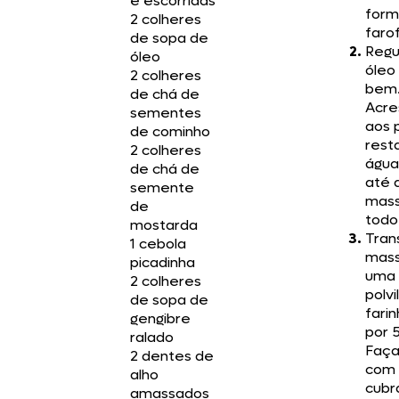
e escorridas
form
2 colheres
faro
de sopa de
Regu
óleo
óleo
2 colheres
bem
de chá de
Acre
sementes
aos 
de cominho
rest
2 colheres
água
de chá de
até 
semente
mass
de
todo 
mostarda
Trans
1 cebola
mass
picadinha
uma
2 colheres
polv
de sopa de
fari
gengibre
por 
ralado
Faça
2 dentes de
com 
alho
cubr
amassados