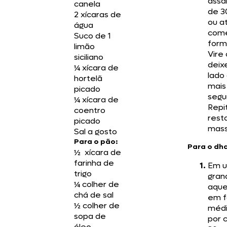
assa
canela
de 3
2 xícaras de
ou a
água
come
Suco de 1
form
limão
Vire
siciliano
deix
¼ xícara de
lado
hortelã
mais
picado
segu
¼ xícara de
Repi
coentro
rest
picado
mass
Sal a gosto
Para o pão:
Para o dha
½ xícara de
farinha de
Em u
trigo
gran
¼ colher de
aque
chá de sal
em f
½ colher de
médi
sopa de
por 
óleo