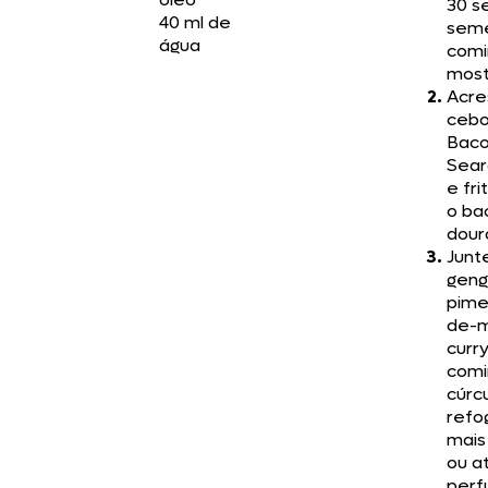
30 s
40 ml de
sem
água
comi
most
Acre
cebo
Baco
Sear
e fr
o ba
dour
Junte
geng
pime
de-m
curry
comi
cúrc
refo
mais
ou at
perf