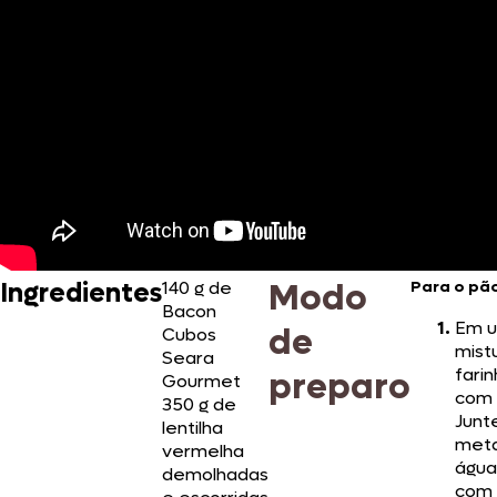
Modo
Ingredientes
140 g de
Para o pã
Bacon
Em u
de
Cubos
mist
Seara
farin
preparo
Gourmet
com 
350 g de
Junt
lentilha
met
vermelha
água
demolhadas
com 