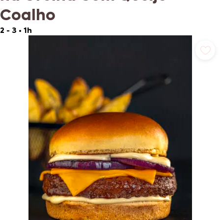
Coalho
2 - 3
•
1h