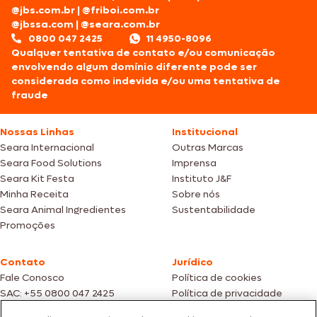
@jbs.com.br
|
@friboi.com.br
@jbssa.com
|
@seara.com.br
0800 047 2425
11 4950-8096
Qualquer tentativa de contato e/ou comunicação
envolvendo algum domínio diferente pode ser
considerada como indevida e/ou uma tentativa de
fraude
Nossas Linhas
Institucional
Seara Internacional
Outras Marcas
Seara Food Solutions
Imprensa
Seara Kit Festa
Instituto J&F
Minha Receita
Sobre nós
Seara Animal Ingredientes
Sustentabilidade
Promoções
Contato
Jurídico
Fale Conosco
Política de cookies
SAC: +55 0800 047 2425
Política de privacidade