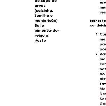
de sopa de
erv
ervas
mis
(salsinha,
res
tomilho e
manjericão)
Montage
Sal e
sanduích
pimenta-do-
Co
reino a
mei
gosto
pã
po
Pa
ma
co
na
do 
dis
fat
Mo
De
Se
Go