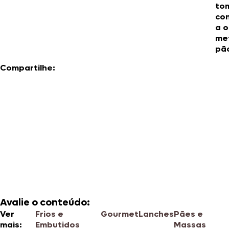
to
con
a o
me
pão
Compartilhe:
Avalie o conteúdo:
Ver
Frios e
Gourmet
Lanches
Pães e
mais:
Embutidos
Massas