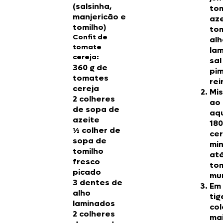
(salsinha,
to
manjericão e
aze
tomilho)
tom
Confit de
alh
tomate
lam
cereja:
sal
360 g de
pi
tomates
rei
cereja
Mis
2 colheres
ao 
de sopa de
aq
azeite
180
½ colher de
cer
sopa de
mi
tomilho
até
fresco
to
picado
mu
3 dentes de
Em
alho
tig
laminados
co
2 colheres
ma