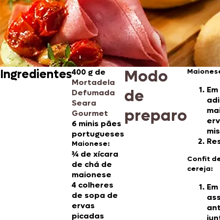
Modo
Ingredientes
400 g de
Maiones
Mortadela
Em 
de
Defumada
adi
Seara
ma
preparo
Gourmet
erv
6 minis pães
mis
portugueses
Re
Maionese:
¾ de xícara
Confit d
de chá de
cereja:
maionese
4 colheres
Em
de sopa de
as
ervas
ant
picadas
jun