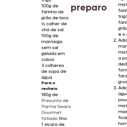
mis
preparo
100g de
far
farinha de
trig
grão de bico
far
½ colher de
grã
chá de sal
e o 
100g de
Adi
manteiga
man
sem sal
mis
gelada em
a p
cubos
ded
3 colheres
for
de sopa de
far
água
gro
Para o
Adi
recheio
águ
180g de
pou
Presunto de
mis
Parma Seara
mas
Gourmet
fica
fatiado
fino
hom
1 xícara de