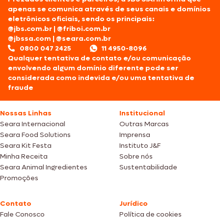
apenas se comunica através de seus canais e domínios
eletrônicos oficiais, sendo os principais:
@jbs.com.br
|
@friboi.com.br
@jbssa.com
|
@seara.com.br
0800 047 2425
11 4950-8096
Qualquer tentativa de contato e/ou comunicação
envolvendo algum domínio diferente pode ser
considerada como indevida e/ou uma tentativa de
fraude
Nossas Linhas
Institucional
Seara Internacional
Outras Marcas
Seara Food Solutions
Imprensa
Seara Kit Festa
Instituto J&F
Minha Receita
Sobre nós
Seara Animal Ingredientes
Sustentabilidade
Promoções
Contato
Jurídico
Fale Conosco
Política de cookies