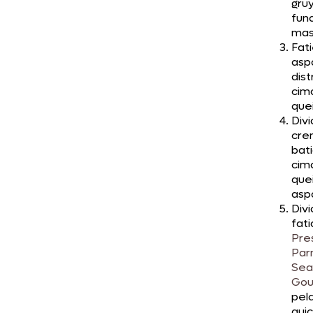
gru
fun
mas
Fati
asp
dist
cim
quei
Divi
cr
bat
cim
quei
asp
Divi
fati
Pre
Pa
Sea
Gou
pel
qui