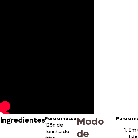
Modo
Ingredientes
Para a massa
Para a m
125g de
Em
de
farinha de
tige
trigo