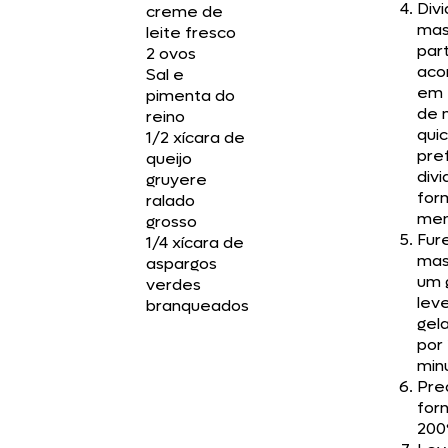
Divi
creme de
mas
leite fresco
par
2 ovos
ac
Sal e
em 
pimenta do
de m
reino
qui
1/2 xícara de
pref
queijo
div
gruyere
for
ralado
men
grosso
Fur
1/4 xícara de
mas
aspargos
um 
verdes
lev
branqueados
gel
por
min
Pre
for
200