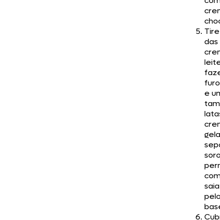
com
cre
cho
Tire
das 
cre
leit
faz
fur
e u
tam
lata
cre
gel
sep
soro
per
com
saia
pelo
base
Cub