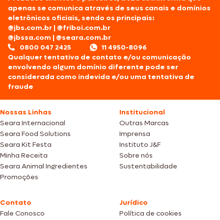
apenas se comunica através de seus canais e domínios
eletrônicos oficiais, sendo os principais:
@jbs.com.br
|
@friboi.com.br
@jbssa.com
|
@seara.com.br
0800 047 2425
11 4950-8096
Qualquer tentativa de contato e/ou comunicação
envolvendo algum domínio diferente pode ser
considerada como indevida e/ou uma tentativa de
fraude
Nossas Linhas
Institucional
Seara Internacional
Outras Marcas
Seara Food Solutions
Imprensa
Seara Kit Festa
Instituto J&F
Minha Receita
Sobre nós
Seara Animal Ingredientes
Sustentabilidade
Promoções
Contato
Jurídico
Fale Conosco
Política de cookies