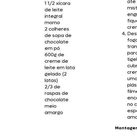
até
1 1/2 xícara
mis
de leite
eng
integral
fiqu
morno
cre
2 colheres
Desl
de sopa de
fogo
chocolate
tran
em pó
par
600g de
tige
creme de
cub
leite em lata
cre
gelado (2
uma
latas)
plás
2/3 de
film
raspas de
enc
chocolate
no 
meio
esp
amargo
amo
Montage