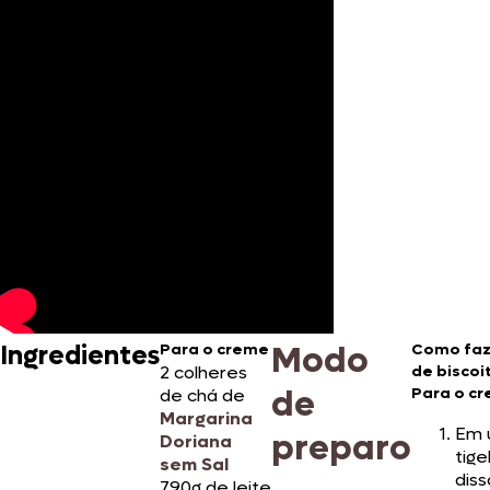
Modo
Ingredientes
Para o creme
Como faz
2 colheres
de biscoi
de
Para o c
de chá de
Margarina
Em 
preparo
Doriana
tige
sem Sal
diss
790g de leite