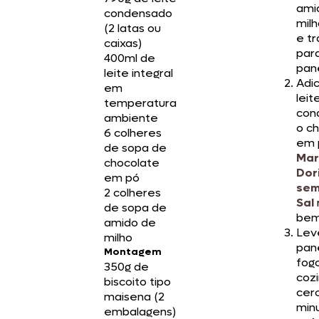
ami
condensado
milh
(2 latas ou
e tr
caixas)
par
400ml de
pan
leite integral
Adic
em
leit
temperatura
con
ambiente
o c
6 colheres
em 
de sopa de
Mar
chocolate
Dor
em pó
se
2 colheres
Sal
de sopa de
bem
amido de
Lev
milho
pan
Montagem
fogo
350g de
coz
biscoito tipo
cer
maisena (2
min
embalagens)