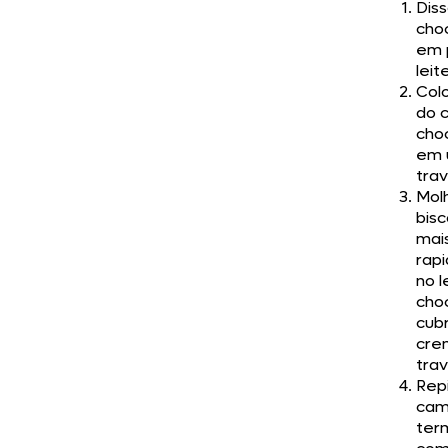
Diss
cho
em 
leit
Col
do 
cho
em 
tra
Mol
bisc
mai
rap
no l
cho
cub
cre
tra
Rep
cam
ter