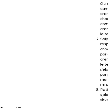
últi
cam
cre
cho
com
cre
leit
Salp
ras
cho
por
cre
leit
gel
por 
men
min
Reti
gela
sirv