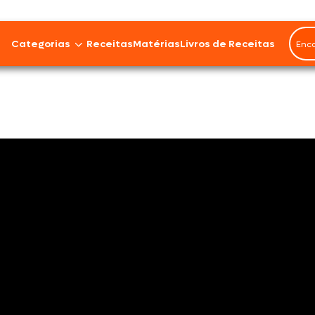
Rendimento
20 porções
Categorias
Receitas
Matérias
Livros de Receitas
Bovinos
Cordeiro
Carnes Suínas
Aves
Frios e Embutidos
Peixes e Frutos do Mar
100% Vegetal