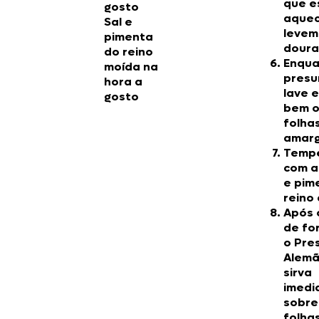
que e
gosto
aquec
Sal e
levem
pimenta
doura
do reino
Enqua
moída na
presu
hora a
lave 
gosto
bem o
folha
amarg
Temp
com az
e pim
reino 
Após 
de for
o Pre
Alemã
sirva
imedi
sobre
folha