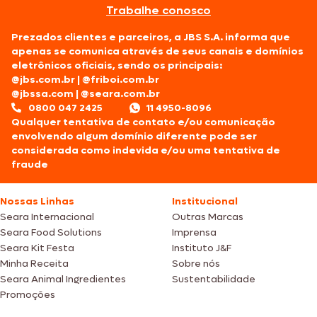
Trabalhe conosco
Prezados clientes e parceiros, a JBS S.A. informa que
apenas se comunica através de seus canais e domínios
eletrônicos oficiais, sendo os principais:
@jbs.com.br
|
@friboi.com.br
@jbssa.com
|
@seara.com.br
0800 047 2425
11 4950-8096
Qualquer tentativa de contato e/ou comunicação
envolvendo algum domínio diferente pode ser
considerada como indevida e/ou uma tentativa de
fraude
Nossas Linhas
Institucional
Seara Internacional
Outras Marcas
Seara Food Solutions
Imprensa
Seara Kit Festa
Instituto J&F
Minha Receita
Sobre nós
Seara Animal Ingredientes
Sustentabilidade
Promoções