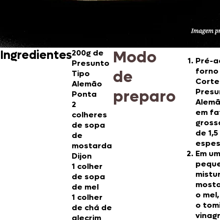
Modo
Ingredientes
200g de
Pré-a
Presunto
forno
de
Tipo
Corte
Alemão
preparo
Presu
Ponta
Alemã
2
em fa
colheres
gross
de sopa
de 1,5
de
espes
mostarda
Em um
Dijon
peque
1 colher
mistu
de sopa
mosta
de mel
o mel,
1 colher
o tomi
de chá de
vinag
alecrim