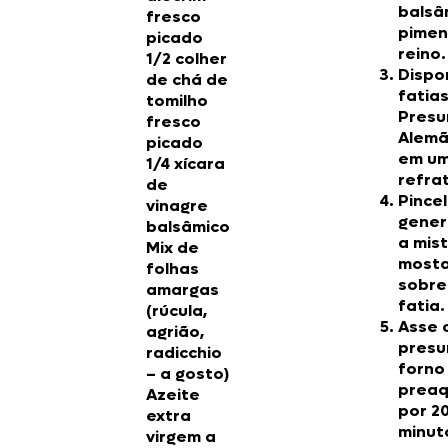
balsâm
fresco
pimen
picado
reino.
1/2 colher
Dispo
de chá de
fatia
tomilho
Presu
fresco
Alemã
picado
em u
1/4 xícara
refrat
de
Pince
vinagre
gene
balsâmico
a mis
Mix de
mosta
folhas
sobre
amargas
fatia.
(rúcula,
Asse 
agrião,
presu
radicchio
forno
– a gosto)
preaq
Azeite
por 2
extra
minut
virgem a