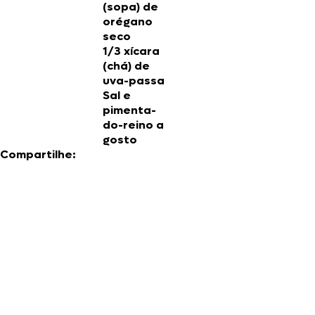
(sopa) de
orégano
seco
1/3 xícara
(chá) de
uva-passa
Sal e
pimenta-
do-reino a
gosto
Compartilhe: