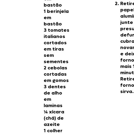
Retir
bastão
papel
1 berinjela
alumí
em
junte
bastão
pres
3 tomates
defu
italianos
cubr
cortados
nova
em tiras
e dei
sem
forno
sementes
mais 
2 cebolas
minut
cortadas
Retir
em gomos
forno
3 dentes
sirva.
de alho
em
laminas
¼ xícara
(chá) de
azeite
1 colher