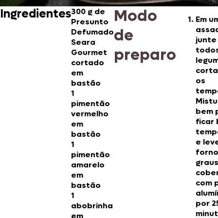
Modo
Ingredientes
300 g de
Em u
Presunto
assad
de
Defumado
junte
Seara
preparo
todo
Gourmet
legu
cortado
corta
em
os
bastão
temp
1
Mistu
pimentão
bem 
vermelho
ficar
em
temp
bastão
e lev
1
forno
pimentão
grau
amarelo
cobe
em
com 
bastão
alumí
1
por 2
abobrinha
minut
em