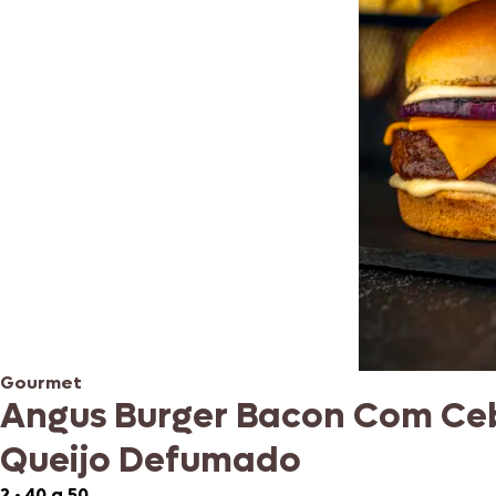
Gourmet
Angus Burger Bacon Com Ceb
Queijo Defumado
2
•
40 a 50