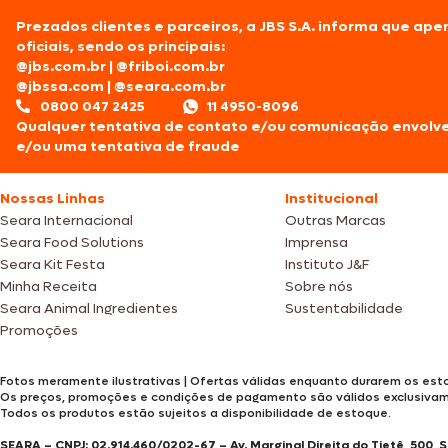
Prezados clientes e parceiros, a JBS S.A. informa que ap
oficiais, sendo os principais:
@jbs.com.br
|
@friboi.com.br
@jbssa.com
|
@seara.com.br
0800 047 2425
11 4950-8096
Qualquer tentativa de contato e/ou comunicação envolv
e/ou uma tentativa de fraude
Nossas Linhas
Institucional
Seara Internacional
Outras Marcas
Seara Food Solutions
Imprensa
Seara Kit Festa
Instituto J&F
Minha Receita
Sobre nós
Seara Animal Ingredientes
Sustentabilidade
Promoções
Fotos meramente ilustrativas | Ofertas válidas enquanto durarem os esto
Os preços, promoções e condições de pagamento são válidos exclusiva
Todos os produtos estão sujeitos a disponibilidade de estoque.
SEARA – CNPJ: 02.914.460/0202-67 – Av. Marginal Direita do Tietê, 500, 