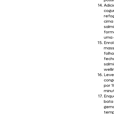
Adici
cogu
refo
cima
salm
form
uma 
Enrol
mas
folha
fech
salm
welli
Leve
cong
por 1
minu
Enqu
bata
gema
temp