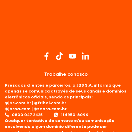
Trabalhe conosco
Prezados clientes e parceiros, a JBS S.A. informa que
apenas se comunica através de seus canais e domínios
eletrônicos oficiais, sendo os principais:
@jbs.com.br
|
@friboi.com.br
@jbssa.com
|
@seara.com.br
0800 047 2425
11 4950-8096
Qualquer tentativa de contato e/ou comunicação
envolvendo algum domínio diferente pode ser