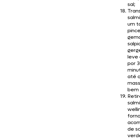
sal;
Trans
salm
um ta
pince
gema
salpi
gerg
leve 
por 
minu
até 
massa
bem 
Retir
salm
welli
forno
aco
de s
verd