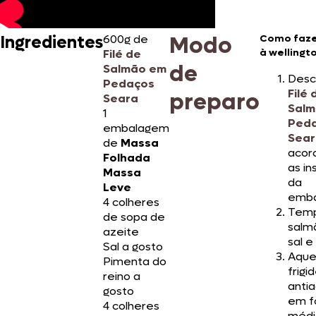
Modo
Ingredientes
600g de
Como faze
à wellingt
Filé de
de
Salmão em
Desc
Pedaços
Filé 
preparo
Seara
Salm
1
Ped
embalagem
Sear
de
Massa
acor
Folhada
as in
Massa
da
Leve
emba
4 colheres
Temp
de sopa de
salm
azeite
sal e
Sal a gosto
Aque
Pimenta do
frigi
reino a
anti
gosto
em f
4 colheres
médi