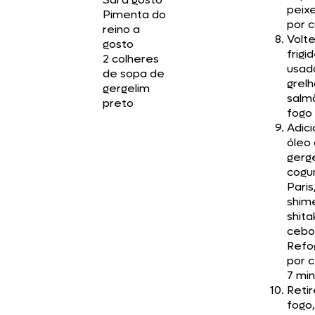
peixe
Pimenta do
por 
reino a
Volt
gosto
frigi
2 colheres
usad
de sopa de
grelh
gergelim
salm
preto
fogo
Adici
óleo
gerge
cogu
Paris
shime
shita
cebol
Refo
por 
7 min
Retir
fogo,