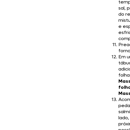
temp
sal, 
do re
mist
e es
esfri
comp
Prea
forno
Em 
tábu
adic
folha
Mas
folh
Mass
Acom
peda
salm
lado,
próx
possí