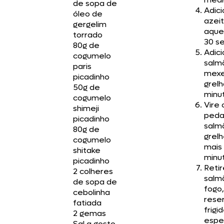
de sopa de
Adici
óleo de
azei
gergelim
aque
torrado
30 s
80g de
Adici
cogumelo
salm
paris
mexe
picadinho
grelh
50g de
minu
cogumelo
Vire 
shimeji
peda
picadinho
salm
80g de
grelh
cogumelo
mais
shitake
minu
picadinho
Retir
2 colheres
salm
de sopa de
fogo,
cebolinha
rese
fatiada
frigi
2 gemas
espe
Sal a gosto