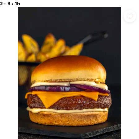
2 - 3
•
1h