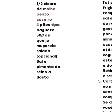
fati
1/2 xícara
frig
de
molho
tem
pesto
sal 
caseiro
do r
4 pães tipo
gost
baguete
por 
50g de
minu
queijo
oca
muçarela
até 
ralada
cog
(opcional)
est
Sal e
e do
pimenta do
Reti
reino a
e re
gosto
Cort
no m
sent
com
Se d
voc