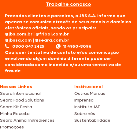
Trabalhe conosco
Prezados clientes e parceiros, a JBS S.A. informa que
apenas se comunica através de seus canais e domínios
eletrônicos oficiais, sendo os principais:
@jbs.com.br
|
@friboi.com.br
@jbssa.com
|
@seara.com.br
0800 047 2425
11 4950-8096
Qualquer tentativa de contato e/ou comunicação
envolvendo algum domínio diferente pode ser
considerada como indevida e/ou uma tentativa de
fraude
Nossas Linhas
Institucional
Seara Internacional
Outras Marcas
Seara Food Solutions
Imprensa
Seara Kit Festa
Instituto J&F
Minha Receita
Sobre nós
Seara Animal Ingredientes
Sustentabilidade
Promoções