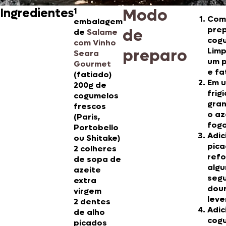
Modo
Ingredientes
1
Com
embalagem
pre
de
de
Salame
cog
com Vinho
preparo
Lim
Seara
um 
Gourmet
e fa
(fatiado)
Em 
200g de
frig
cogumelos
gra
frescos
o az
(Paris,
fogo
Portobello
Adic
ou Shitake)
pica
2 colheres
refo
de sopa de
algu
azeite
seg
extra
dou
virgem
lev
2 dentes
Adic
de alho
cog
picados