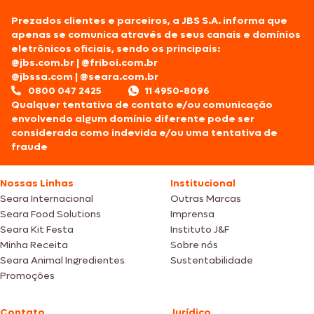
Prezados clientes e parceiros, a JBS S.A. informa que
apenas se comunica através de seus canais e domínios
eletrônicos oficiais, sendo os principais:
@jbs.com.br
|
@friboi.com.br
@jbssa.com
|
@seara.com.br
0800 047 2425
11 4950-8096
Qualquer tentativa de contato e/ou comunicação
envolvendo algum domínio diferente pode ser
considerada como indevida e/ou uma tentativa de
fraude
Nossas Linhas
Institucional
Seara Internacional
Outras Marcas
Seara Food Solutions
Imprensa
Seara Kit Festa
Instituto J&F
Minha Receita
Sobre nós
Seara Animal Ingredientes
Sustentabilidade
Promoções
Contato
Jurídico