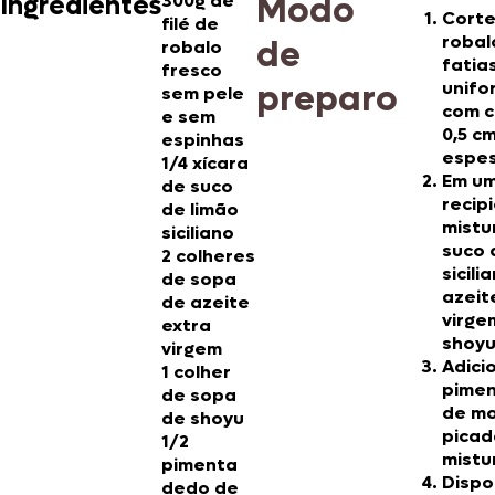
Modo
Ingredientes
300g de
Corte 
filé de
robal
de
robalo
fatias
fresco
preparo
unifo
sem pele
com c
e sem
0,5 c
espinhas
espes
1/4 xícara
Em u
de suco
recip
de limão
mistu
siciliano
suco 
2 colheres
sicili
de sopa
azeit
de azeite
virge
extra
shoyu
virgem
Adici
1 colher
pime
de sopa
de m
de shoyu
picad
1/2
mistu
pimenta
Dispo
dedo de