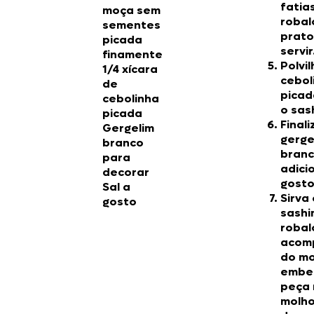
fatia
moça sem
robal
sementes
prato
picada
servir
finamente
Polvil
1/4 xícara
cebol
de
picad
cebolinha
o sas
picada
Final
Gergelim
gerge
branco
branc
para
adici
decorar
gosto
Sal a
Sirva 
gosto
sashi
robal
acom
do mo
embe
peça 
molho