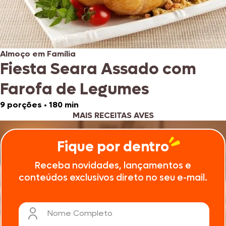
Almoço em Família
Fiesta Seara Assado com
Farofa de Legumes
9 porções
•
180 min
MAIS RECEITAS AVES
Fique por dentro
Receba novidades, lançamentos e
conteúdos exclusivos direto no seu e-mail.
Nome Completo