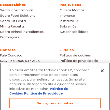
Nossas Linhas
Institucional
Seara Internacional
Outras Marcas
Seara Food Solutions
Imprensa
Seara Kit Festa
Instituto J&F
Minha Receita
Sobre nós
Seara Animal Ingredientes
Sustentabilidade
Promoções
Contato
Jurídico
Fale Conosco
Política de cookies
SAC: +55 0800 047 2425
Política de privacidade
Ao clicar em "Aceitar todos os cookies", concorda
Fotos meramente ilustrativas | Ofertas válidas enquanto durarem os
com o armazenamento de cookies no seu
estoques dos nossos parceiros | Vendas sujeitas a análise e confirmação
dispositivo para melhorar a navegação no site,
de dados.
analisar a utilização do site e ajudar nas nossas
Os preços, promoções e condições de pagamento são válidos
iniciativas de marketing.
Política de
exclusivamente para compras efetuadas em nossos parceiros.
Todos os produtos estão sujeitos a disponibilidade de estoque.
Cookies
Política de Privacidade
SEARA – CNPJ: 02.914.460/0202-67 – Av. Marginal Direita do Tietê, 500,
Definições de cookies
São Paulo/SP – CEP 05.118-100
© 2026 Seara. Todos os direitos reservados