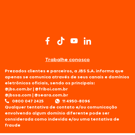
Trabalhe conosco
Prezados clientes e parceiros, a JBS S.A. informa que
apenas se comunica através de seus canais e domínios
eletrônicos oficiais, sendo os principais:
@jbs.com.br
|
@friboi.com.br
@jbssa.com
|
@seara.com.br
0800 047 2425
11 4950-8096
Qualquer tentativa de contato e/ou comunicação
envolvendo algum domínio diferente pode ser
considerada como indevida e/ou uma tentativa de
fraude