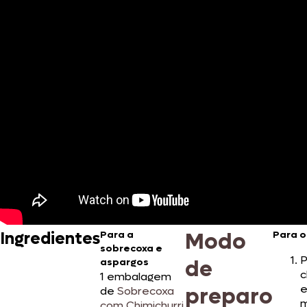
Modo
Ingredientes
Para a
Para o
sobrecoxa e
P
de
aspargos
c
1 embalagem
e
preparo
de
Sobrecoxa
m
com Chimichurri