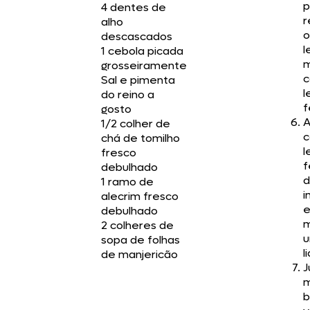
p
4 dentes de
r
alho
o
descascados
l
1 cebola picada
m
grosseiramente
c
Sal e pimenta
l
do reino a
f
gosto
A
1/2 colher de
c
chá de tomilho
l
fresco
f
debulhado
d
1 ramo de
i
alecrim fresco
e
debulhado
m
2 colheres de
sopa de folhas
l
de manjericão
J
m
b