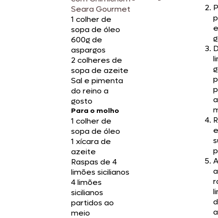
P
Seara Gourmet
p
1 colher de
e
sopa de óleo
g
600g de
D
aspargos
l
2 colheres de
g
sopa de azeite
p
Sal e pimenta
p
do reino a
a
gosto
m
Para o molho
R
1 colher de
e
sopa de óleo
s
1 xícara de
p
azeite
A
Raspas de 4
a
limões sicilianos
r
4 limões
l
sicilianos
d
partidos ao
a
meio