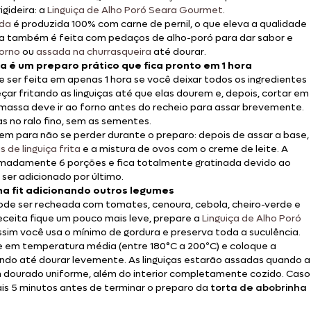
igideira: a
Linguiça de Alho Poró Seara Gourmet
.
ada
é produzida 100% com carne de pernil, o que eleva a qualidade
ína também é feita com pedaços de alho-poró para dar sabor e
orno
ou
assada na churrasqueira
até dourar.
a é um preparo prático que fica pronto em 1 hora
 ser feita em apenas 1 hora se você deixar todos os ingredientes
çar fritando as linguiças até que elas dourem e, depois, cortar em
A massa deve ir ao forno antes do recheio para assar brevemente.
s no ralo fino, sem as sementes.
m para não se perder durante o preparo: depois de assar a base,
s de linguiça frita
e a mistura de ovos com o creme de leite. A
madamente 6 porções e fica totalmente gratinada devido ao
ser adicionado por último.
a fit adicionando outros legumes
e ser recheada com tomates, cenoura, cebola, cheiro-verde e
eceita fique um pouco mais leve, prepare a
Linguiça de Alho Poró
assim você usa o mínimo de gordura e preserva toda a suculência.
gue em temperatura média (entre 180°C a 200ºC) e coloque a
ndo até dourar levemente. As linguiças estarão assadas quando a
 dourado uniforme, além do interior completamente cozido. Caso
ais 5 minutos antes de terminar o preparo da
torta de abobrinha