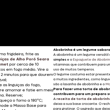
Abobrinha é um legume saboro
a frigideira, frite as
A abobrinha é um legume versátil
uiças de Alho Poró Seara
simples
e o
Espaguete de Abobri
rmet
por cerca de 10
vitaminas que contribuem para um
tos em fogo médio. Vire a
uso de muitos temperos.
 2 minutos para que dourem
O legume costuma estar presen
a muitos ingredientes, como lingu
gual;
são a lasanha de abobrinha e o
Ma
e as linguiças do fogo,
Para fazer uma torta de abobri
re amornar e fatie em meia
contribuem para um preparo s
ina. Reserve;
A
receita de torta de abobrinh
queça o forno a 180ºC;
deixa a sua base crocante. O rech
ode a Massa Base para
para gratinar. O segredo que deix