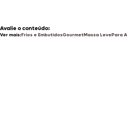
Avalie o conteúdo:
Ver mais:
Frios e Embutidos
Gourmet
Massa Leve
Para A