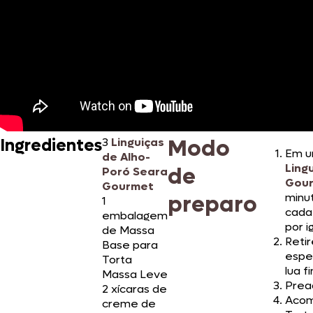
Modo
Ingredientes
3
Linguiças
Em um
de Alho-
Ling
de
Poró Seara
Gou
Gourmet
preparo
minu
1
cada
embalagem
por i
de Massa
Retir
Base para
espe
Torta
lua f
Massa Leve
Prea
2 xícaras de
Acom
creme de