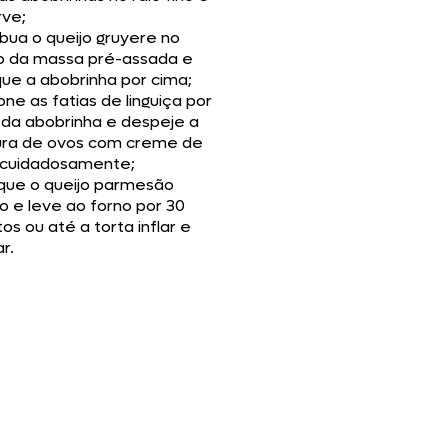
rve;
ibua o queijo gruyere no
o da massa pré-assada e
ue a abobrinha por cima;
one as fatias de linguiça por
 da abobrinha e despeje a
ura de ovos com creme de
e cuidadosamente;
ique o queijo parmesão
o e leve ao forno por 30
os ou até a torta inflar e
r.