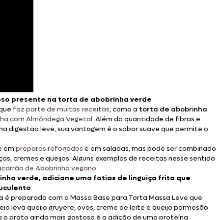
so presente na torta de abobrinha verde
 que
faz parte de muitas receitas
, como a
torta de abobrinha
nha com Almôndega Vegetal
. Além da quantidade de fibras e
a digestão leve, sua vantagem é o sabor suave que permite o
te em
preparos refogados
e em saladas, mas pode ser combinado
iças, cremes e queijos. Alguns exemplos de receitas nesse sentido
carrão de Abobrinha vegano
.
nha verde, adicione uma fatias de linguiça frita que
uculento
a
é preparada com a Massa Base para Torta Massa Leve que
eio leva queijo gruyere, ovos, creme de leite e queijo parmesão
a o prato ainda mais gostoso é a adição de uma proteína