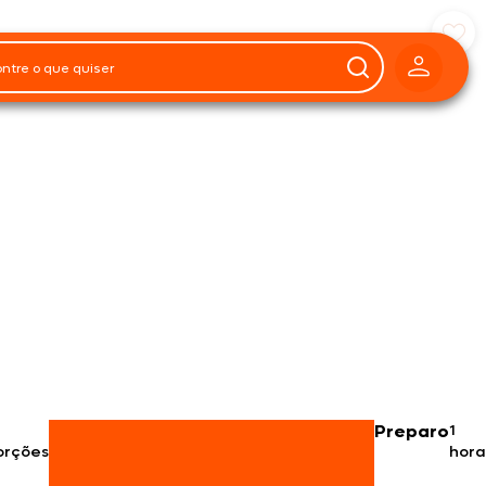
Preparo
1
orções
hora