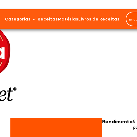
Categorias
Receitas
Matérias
Livros de Receitas
Bovinos
Cordeiro
Carnes Suínas
Aves
Frios e Embutidos
Peixes e Frutos do Mar
Rendimento
6
p
100% Vegetal