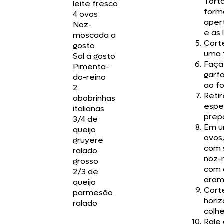
Tort
leite fresco
form
4 ovos
aper
Noz-
e as 
moscada a
Cort
gosto
uma 
Sal a gosto
Faça
Pimenta-
garfo
do-reino
ao fo
2
Reti
abobrinhas
espe
italianas
prepa
3/4 de
Em um
queijo
ovos
gruyere
com 
ralado
noz-
grosso
com 
2/3 de
arame
queijo
Cort
parmesão
horiz
ralado
colh
Rale 