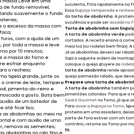
a Massa Leve em uma
suculenta, frita rapidamente na fr
a de fundo removível,
Essa
linguiça temperada e reche
tando suavemente o fundo
da
torta de abobrinha
. A prote
laterais;
suculência e pode ser
assada no f
e o excesso da massa com
Torta de abobrinha com linguiç
faca;
A
torta de abobrinha verde
pode
 furos, com a ajuda de um
cortados. A receita ensina a come
, por toda a massa e leve
meia lua (ou rodelas bem finas). 
rno por 10 minutos;
Já as abobrinhas devem ser ralada
re a massa do forno e
Siga a seguinte ordem de montage
re esfriar enquanto
coloque o queijo gruyere as
rodela
ra o recheio;
torta de abobrinha
rende aproxi
a tigela grande, junte os
queijo parmesão ralado, que deve 
, o creme de leite, tempere
Prepare uma torta de abobrinh
A
torta de abobrinha
também pod
sal, pimenta-do-reino e
pimentões coloridos. Para que a r
moscada a gosto. Bata bem
Seara Gourmet
no forno, já que 
auxílio de um batedor de
Para
assar a linguiça no forno
, li
 até ficar liso;
proteína em uma assadeira, deixa
e as abobrinhas ao meio na
parte de fora estiver com um tom
ontal e com auxílio de uma
contrário, retorne ao forno por m
er, remova as sementes;
fit
.
as abobrinhas no ralo fino e