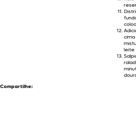
rese
Distr
fund
coloq
Adici
cima
mist
leit
Salp
ralad
minut
doura
Compartilhe: