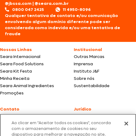
@jbssa.com
|
@seara.com.br
0800 047 2425
11 4950-8096
Qualquer tentativa de contato e/ou comunicação
envolvendo algum domínio diferente pode ser
considerada como indevida e/ou uma tentativa de
fraude
Nossas Linhas
Institucional
Seara Internacional
Outras Marcas
Seara Food Solutions
Imprensa
Seara Kit Festa
Instituto J&F
Minha Receita
Sobre nós
Seara Animal Ingredientes
Sustentabilidade
Promoções
Contato
Jurídico
Fale Conosco
Política de cookies
Ao clicar em "Aceitar todos os cookies", concorda
SAC: +55 0800 047 2425
Política de privacidade
com o armazenamento de cookies no seu
dispositivo para melhorar a navegação no site,