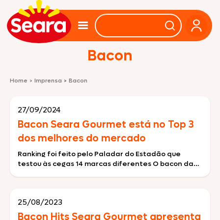
Bacon
Home
>
Imprensa
>
Bacon
27/09/2024
Bacon Seara Gourmet está no Top 3
dos melhores do mercado
Ranking foi feito pelo Paladar do Estadão que
testou às cegas 14 marcas diferentes O bacon da
marca Seara Gourmet, reconhecida por oferecer
experiências gastronômicas únicas e pela busca de
novas combinações de sabores, foi eleito o terceiro
25/08/2023
melhor bacon do mercado, ficando em terceiro
lugar, atrás apenas de duas marcas artesanais. Os
Bacon Hits Seara Gourmet apresenta