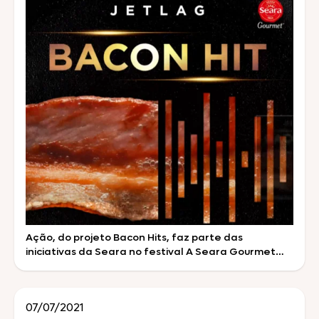
Ação, do projeto Bacon Hits, faz parte das
iniciativas da Seara no festival A Seara Gourmet
tem o propósito de levar novas combinações de
sabores para a vida das pessoas, oferecendo
experiências únicas, com produtos selecionados e a
07/07/2021
maior linha de bacon do mercado. E esse produto