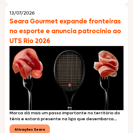
no conceito “Fogo […]
13/07/2026
Seara Gourmet expande fronteiras
no esporte e anuncia patrocínio ao
UTS Rio 2026
Marca dá mais um passo importante no território do
tênis e estará presente na liga que desembarca
pela primeira vez no Brasil com astros internacionais
Ativações Seara
da modalidade São Paulo, julho de 2026 – A Seara