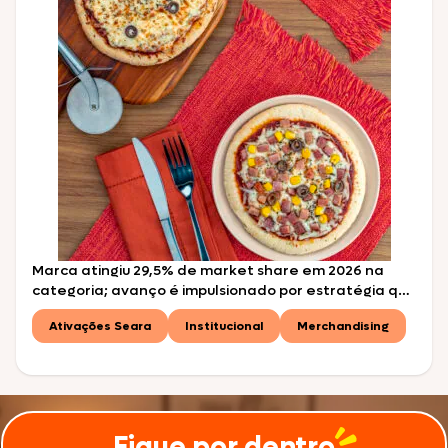
Marca atingiu 29,5% de market share em 2026 na
categoria; avanço é impulsionado por estratégia que
combina pizzas para air fryer, versões tradicionais e
Ativações Seara
Institucional
Merchandising
opções premium São Paulo, julho de 2026 – Em uma
das ocasiões mais saborosas do calendário nacional,
o Dia da Pizza, celebrado em 10 de julho, a Seara tem
motivos de sobra […]
Fique por dentro