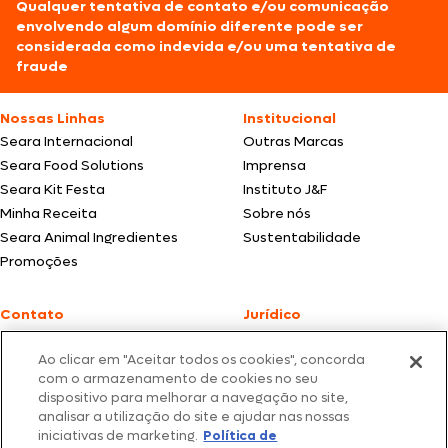
Qualquer tentativa de contato e/ou comunicação
envolvendo algum domínio diferente pode ser
considerada como indevida e/ou uma tentativa de
fraude
Nossas Linhas
Institucional
Seara Internacional
Outras Marcas
Seara Food Solutions
Imprensa
Seara Kit Festa
Instituto J&F
Minha Receita
Sobre nós
Seara Animal Ingredientes
Sustentabilidade
Promoções
Contato
Jurídico
Fale Conosco
Política de cookies
Ao clicar em "Aceitar todos os cookies", concorda
SAC: +55 0800 047 2425
Política de privacidade
com o armazenamento de cookies no seu
dispositivo para melhorar a navegação no site,
Fotos meramente ilustrativas | Ofertas válidas enquanto durarem os
analisar a utilização do site e ajudar nas nossas
estoques dos nossos parceiros | Vendas sujeitas a análise e confirmação
iniciativas de marketing.
Política de
de dados.