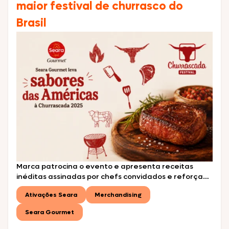
maior festival de churrasco do
Brasil
Marca patrocina o evento e apresenta receitas
inéditas assinadas por chefs convidados e reforça
sua conexão com o universo do churrasco premium
Ativações Seara
Merchandising
durante o maior festival de churrasco do Brasil A
Seara Gourmet marca presença na Churrascada
Seara Gourmet
2026, o maior festival de churrasco do Brasil, levando
ao público uma experiência gastronômica inspirada