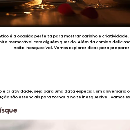
Doces, Bolos e Sobremesas
Pães e Massas
Bebidas
ico é a ocasião perfeita para mostrar carinho e criatividade
noite memorável com alguém querido. Além da comida deliciosa
Entrevistas
noite inesquecível. Vamos explorar dicas para preparar
o e criatividade, seja para uma data especial, um aniversári
ção são essenciais para tornar a noite inesquecível. Vamos e
ísque