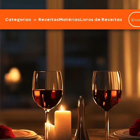
Categorias
Receitas
Matérias
Livros de Receitas
Bovinos
Cordeiro
Carnes Suínas
Aves
Frios e Embutidos
Peixes e Frutos do Mar
100% Vegetal