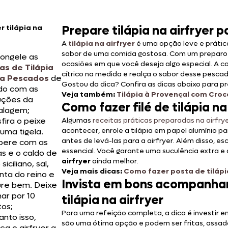
 tilápia na
Prepare tilápia na airfryer 
A
tilápia na airfryer
é uma opção leve e prátic
sabor de uma comida gostosa. Com um preparo f
ongele as
ocasiões em que você deseja algo especial. A c
as de Tilápia
cítrico na medida e realça o sabor desse pescad
a Pescados
de
Gostou da dica? Confira as dicas abaixo para pr
do com as
Veja também:
Tilápia à Provençal com Cro
ruções da
Como fazer filé de
tilápia n
lagem;
fira o peixe
Algumas
receitas práticas preparadas na airfry
acontecer, enrole a tilápia em papel alumínio 
uma tigela.
antes de levá-las para a airfryer. Além disso, es
ere com as
essencial. Você garante uma suculência extra 
s e o caldo de
airfryer
ainda melhor.
siciliano, sal,
Veja mais dicas:
Como fazer posta de tilápia 
nta do reino e
Invista em bons acompanhame
ure bem. Deixe
ar por 10
tilápia na airfryer
tos;
Para uma refeição completa, a dica é investir 
nto isso,
são uma ótima opção e podem ser fritas, assa
a o airfryer a