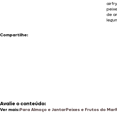
airfr
peix
de a
legu
Compartilhe:
Avalie o conteúdo:
Ver mais:
Para Almoço e Jantar
Peixes e Frutos do Mar