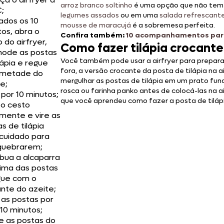
arroz branco soltinho
é uma opção que não tem e
;
legumes assados
ou em uma
salada refrescant
ados os 10
mousse de maracujá
é a sobremesa perfeita.
os, abra o
Confira também:
10 acompanhamentos para
 do airfryer,
Como fazer tilápia crocante 
ode as postas
Você também pode usar a airfryer para preparar
lápia e regue
fora, a versão crocante da posta de tilápia na 
metade do
mergulhar as postas de tilápia em um prato fu
e;
rosca ou farinha panko antes de colocá-las na a
por 10 minutos;
que você aprendeu como fazer a posta de tilápia
 o cesto
mente e vire as
s de tilápia
cuidado para
quebrarem;
ibua a alcaparra
cima das postas
gue com o
nte do azeite;
 as postas por
10 minutos;
e as postas do