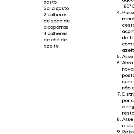
gosto
180ºC
Sal a gosto
Pass
2 colheres
minut
de sopa de
cesto
alcaparras
acom
4 colheres
de ti
de chá de
com 
azeite
azeit
Asse 
Abra
nova
posta
com 
não 
Distr
por 
e re
resta
Asse
mais 
Retir