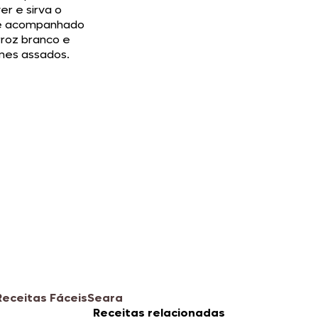
yer e sirva o
e acompanhado
rroz branco e
mes assados.
Receitas Fáceis
Seara
Receitas relacionadas