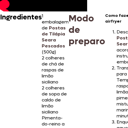
Modo
Ingredientes
1
Como fazer
airfryer
embalagem
de
de
Postas
Desc
de Tilápia
Post
preparo
Seara
Sear
Pescados
acor
(500g)
inst
2 colheres
emba
de chá de
Trans
raspas de
para 
limão
Temp
siciliano
raspa
2 colheres
limão 
de sopa de
pime
caldo de
mist
limão
marin
siciliano
minu
Pimenta-
Enqua
do-reino a
aqueç