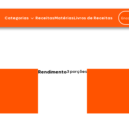
Categorias
Receitas
Matérias
Livros de Receitas
Bovinos
Cordeiro
Carnes Suínas
Rendimento
3 porções
Aves
Frios e Embutidos
Peixes e Frutos do Mar
100% Vegetal