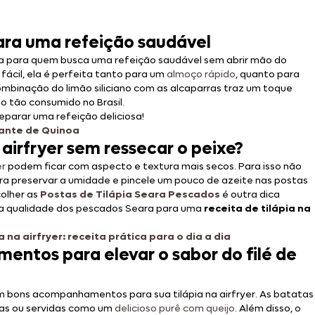
para uma refeição saudável
a para quem busca uma refeição saudável sem abrir mão do
ácil, ela é perfeita tanto para um
almoço rápido
, quanto para
ombinação do limão siliciano com as alcaparras traz um toque
o tão consumido no Brasil.
eparar uma refeição deliciosa!
cante de Quinoa
a airfryer sem ressecar o peixe?
er
podem ficar com aspecto e textura mais secos. Para isso não
para preservar a umidade e pincele um pouco de azeite nas postas
colher as
Postas de
Tilápia Seara Pescados
é outra dica
e a qualidade dos pescados Seara para uma
receita de tilápia na
na airfryer: receita prática para o dia a dia
ntos para elevar o sabor do filé de
em bons acompanhamentos para sua tilápia na airfryer. As batatas
das ou servidas como um
delicioso purê com queijo
. Além disso, o