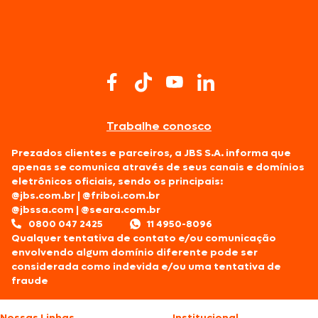
Trabalhe conosco
Prezados clientes e parceiros, a JBS S.A. informa que
apenas se comunica através de seus canais e domínios
eletrônicos oficiais, sendo os principais:
@jbs.com.br
|
@friboi.com.br
@jbssa.com
|
@seara.com.br
0800 047 2425
11 4950-8096
Qualquer tentativa de contato e/ou comunicação
envolvendo algum domínio diferente pode ser
considerada como indevida e/ou uma tentativa de
fraude
Nossas Linhas
Institucional