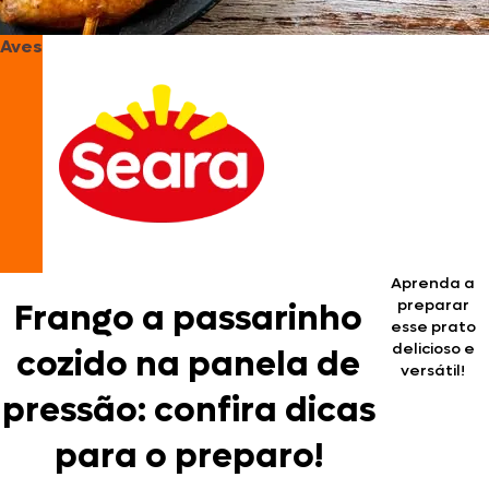
Aves
Aprenda a
preparar
Frango a passarinho
esse prato
delicioso e
cozido na panela de
versátil!
pressão: confira dicas
para o preparo!