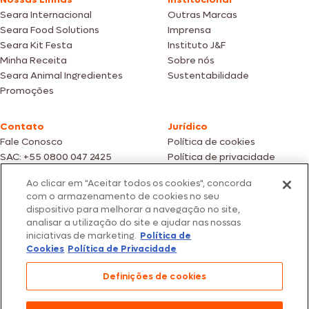
Seara Internacional
Outras Marcas
Seara Food Solutions
Imprensa
Seara Kit Festa
Instituto J&F
Minha Receita
Sobre nós
Seara Animal Ingredientes
Sustentabilidade
Promoções
Contato
Jurídico
Fale Conosco
Política de cookies
SAC: +55 0800 047 2425
Política de privacidade
Ao clicar em "Aceitar todos os cookies", concorda
Fotos meramente ilustrativas | Ofertas válidas enquanto durarem os
com o armazenamento de cookies no seu
estoques dos nossos parceiros | Vendas sujeitas a análise e confirmação
dispositivo para melhorar a navegação no site,
de dados.
analisar a utilização do site e ajudar nas nossas
Os preços, promoções e condições de pagamento são válidos
iniciativas de marketing.
Política de
exclusivamente para compras efetuadas em nossos parceiros.
Todos os produtos estão sujeitos a disponibilidade de estoque.
Cookies
Política de Privacidade
SEARA – CNPJ: 02.914.460/0202-67 – Av. Marginal Direita do Tietê, 500,
Definições de cookies
São Paulo/SP – CEP 05.118-100
© 2026 Seara. Todos os direitos reservados