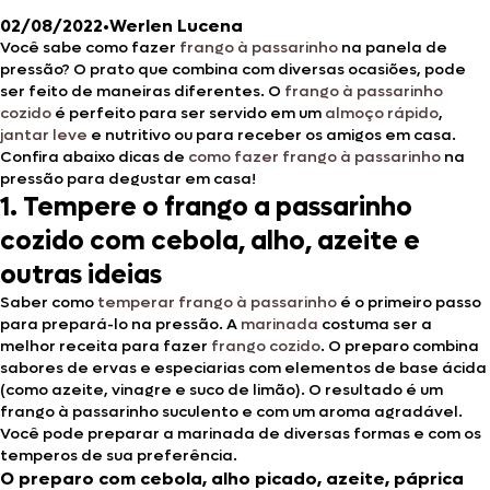
02/08/2022
•
Werlen Lucena
Você sabe como fazer
frango à passarinho
na panela de
pressão? O prato que combina com diversas ocasiões, pode
ser feito de maneiras diferentes. O
frango à passarinho
cozido
é perfeito para ser servido em um
almoço rápido
,
ja
n
tar leve
e nutritivo ou para receber os amigos em casa.
Confira abaixo dicas de
como fazer frango à passarinho
na
pressão para degustar em casa!
1. Tempere o frango a passarinho
cozido com
cebola, alho, azeite e
outras ideias
Saber como
temperar frango à passarinho
é o primeiro passo
para prepará-lo na pressão. A
marinada
costuma ser a
melhor receita para fazer
frango cozido
. O preparo combina
sabores de ervas e especiarias com elementos de base ácida
(como azeite, vinagre e suco de limão). O resultado é um
frango à passarinho suculento e com um aroma agradável.
Você pode preparar a marinada de diversas formas e com os
temperos de sua preferência.
O preparo com cebola, alho picado, azeite, páprica