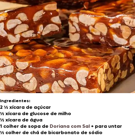
Ingredientes:
2 ½ xícara de açúcar
½ xícara de glucose de milho
½ xícara de água
1 colher de sopa de
Doriana com Sal
+ para untar
½ colher de chá de bicarbonato de sódio