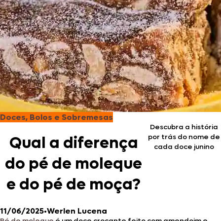
Doces, Bolos e Sobremesas
Descubra a história
por trás do nome de
Qual a diferença
cada doce junino
do pé de moleque
e do pé de moça?
11/06/2025
•
Werlen Lucena
Pé de moleque
é um doce crocante feito com amendoim e