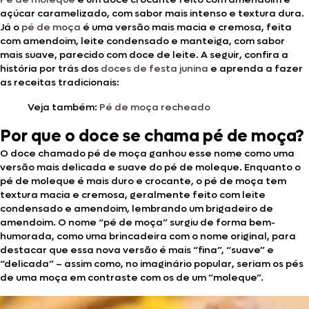
açúcar caramelizado, com sabor mais intenso e textura dura.
Já o
pé de moça
é uma versão mais macia e cremosa, feita
com amendoim, leite condensado e manteiga, com sabor
mais suave, parecido com doce de leite. A seguir, confira a
história por trás dos
doces de festa junina
e aprenda a fazer
as receitas tradicionais:
Veja também:
Pé de moça recheado
Por que o doce se chama pé de moça?
O doce chamado pé de moça ganhou esse nome como uma
versão mais delicada e suave do pé de moleque. Enquanto o
pé de moleque é mais duro e crocante, o pé de moça tem
textura macia e cremosa, geralmente feito com leite
condensado e amendoim, lembrando um brigadeiro de
amendoim. O nome “pé de moça” surgiu de forma bem-
humorada, como uma brincadeira com o nome original, para
destacar que essa nova versão é mais “fina”, “suave” e
“delicada” – assim como, no imaginário popular, seriam os pés
de uma moça em contraste com os de um “moleque”.