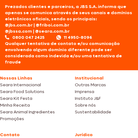
Prezados clientes e parceiros, a JBS S.A. informa que
apenas se comunica através de seus canais e domínios
eletrônicos oficiais, sendo os principais:
@jbs.com.br
|
@friboi.com.br
@jbssa.com
|
@seara.com.br
0800 047 2425
11 4950-8096
Qualquer tentativa de contato e/ou comunicação
envolvendo algum domínio diferente pode ser
considerada como indevida e/ou uma tentativa de
fraude
Nossas Linhas
Institucional
Seara Internacional
Outras Marcas
Seara Food Solutions
Imprensa
Seara Kit Festa
Instituto J&F
Minha Receita
Sobre nós
Seara Animal Ingredientes
Sustentabilidade
Promoções
Contato
Jurídico