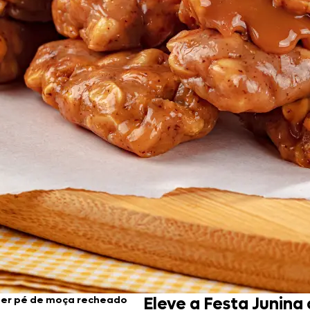
Doces, Bolos e Sobremesas
Pães e Massas
Bebidas
Entrevistas
er pé de moça recheado
Eleve a Festa Junin