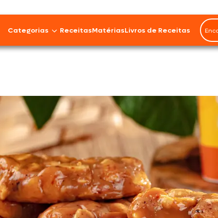
Rendimento
12 porções
Categorias
Receitas
Matérias
Livros de Receitas
Bovinos
Cordeiro
Carnes Suínas
Aves
Frios e Embutidos
Peixes e Frutos do Mar
100% Vegetal