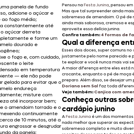
Pensou na
Festa Junina
, pensou em 
uma panela de fundo
Mas que tal surpreender ainda mai
so, adicione o açúcar e
sobremesa de amendoim. O pé de 
e ao fogo médio;
ainda mais saborosa, cremosa e esp
a constantemente até
aproveite essa delícia junina.
 o açúcar derreta
Confira também:
4 formas de f
pletamente e forme um
Qual a diferença en
amelo dourado e
Esses dois doces, super comuns no
ogêneo;
justamente pelo nome parecido e 
ixe o fogo e, com cuidado,
te explicar e você nunca mais vai s
scente o leite
A maior diferença entre eles está 
densado em temperatura
crocante, enquanto o pé de moça é 
iente — ele não pode
preparo. Além disso, se desejar um
r gelado para evitar que o
Doriana sem Sal
faz toda diferen
amelo endureça
Veja também:
Canjica com amend
idamente; misture com
Conheça outras sobr
meza até incorporar bem;
te o amendoim torrado e o
cardápio junino
, mexendo continuamente
A
Festa Junina
é um dos momentos m
cerca de 10 minutos, até a
nada melhor que superar as expect
tura engrossar e desgrudar
sobremesa completo e muito divers
fundo da panela;