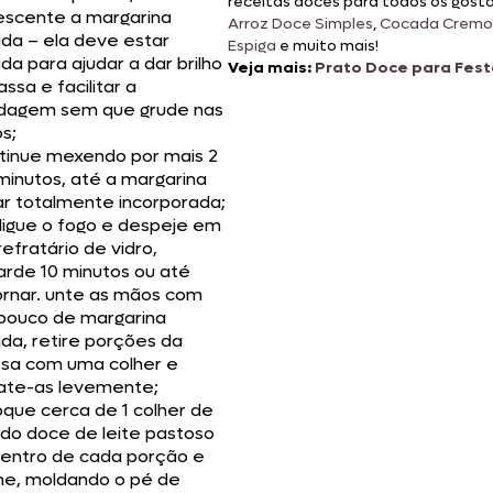
receitas doces para todos os gost
escente a margarina
Arroz Doce Simples
,
Cocada Cremo
ada – ela deve estar
Espiga
e muito mais!
da para ajudar a dar brilho
Veja mais:
Prato Doce para Festa
ssa e facilitar a
dagem sem que grude nas
s;
tinue mexendo por mais 2
minutos, até a margarina
ar totalmente incorporada;
ligue o fogo e despeje em
efratário de vidro,
arde 10 minutos ou até
rnar. unte as mãos com
pouco de margarina
da, retire porções da
sa com uma colher e
ate-as levemente;
oque cerca de 1 colher de
 do doce de leite pastoso
centro de cada porção e
he, moldando o pé de