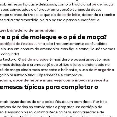
sobremesas típicas e deliciosas, como o tradicional
pé de moça
!
s seus convidados e oferecer uma versão turbinada dessa
moça recheado traz o toque do
doce de leite
, deixando a receita
ecial a cada mordida. Veja o passo a passo super fácil e
azer brigadeiro de amendoim
tre o pé de moleque e o pé de moça?
cardápio de Festas Junina
, são frequentemente confundidos
pelo uso em comum do amendoim. Mas fique tranquilo: nós vamos
e confundir!
na textura. O
pé de moleque
é mais duro e possui aspecto mais
mais delicado e cremoso, já que utiliza o leite condensado no
 pé de moça ainda mais atraente e brilhante, o uso da
Margarina
ça no resultado final. Experimente e comprove.
oim, doce de leite e mais: veja como inovar na receita
emesas típicas para completar o
ais aguardados do ano pelos fãs de um bom doce. Por isso,
ativas de todos os convidados e preparar um cardápio de
o. Pensando nisso, o Minha Receita tem uma variedade de