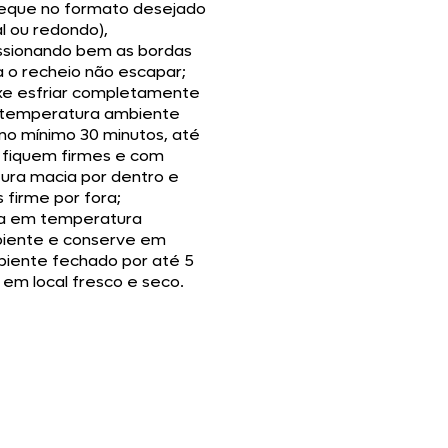
eque no formato desejado
l ou redondo),
ssionando bem as bordas
a o recheio não escapar;
xe esfriar completamente
temperatura ambiente
no mínimo 30 minutos, até
 fiquem firmes e com
tura macia por dentro e
 firme por fora;
va em temperatura
iente e conserve em
ipiente fechado por até 5
 em local fresco e seco.