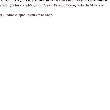
os. Confira algumas opções de
doces de Festa Junina
e aproveite:
sa
,
Brigadeiro de Maçã do Amor
,
Pipoca Doce
,
Bolo de Milho de
 Junina o que levar? 11 ideias