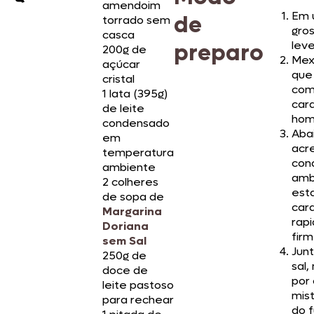
amendoim
Em 
de
torrado sem
gros
casca
lev
preparo
200g de
Mex
açúcar
que
cristal
com
1 lata (395g)
car
de leite
hom
condensado
Aba
em
acre
temperatura
con
ambiente
amb
2 colheres
esta
de sopa de
car
Margarina
rap
Doriana
fir
sem Sal
Jun
250g de
sal
doce de
por 
leite pastoso
mis
para rechear
do 