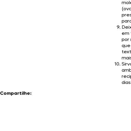
mol
(ova
pre
par
Dei
em 
por 
que
tex
mais
Sir
amb
rec
dias
Compartilhe: