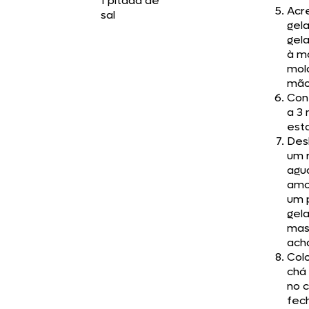
1 pitada de
Acr
sal
gel
gela
à ma
mol
mão
Con
a 3 
est
Des
um r
agu
amo
um 
gela
mas
ach
Col
chá
no 
fec