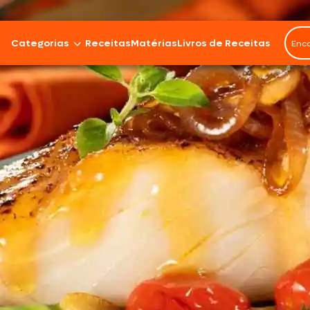
Categorias
Receitas
Matérias
Livros de Receitas
Bovinos
Cordeiro
Carnes Suínas
Aves
Frios e Embutidos
Peixes e Frutos do Mar
100% Vegetal