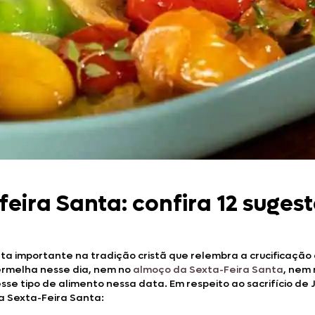
Doces, Bolos e Sobremesas
Pães e Massas
Bebidas
Entrevistas
eira Santa: confira 12 sugest
ta importante na tradição cristã que relembra a crucificação 
ermelha nesse dia, nem no
almoço da Sexta-Feira Santa
, nem 
se tipo de alimento nessa data. Em respeito ao sacrifício de 
 a Sexta-Feira Santa: