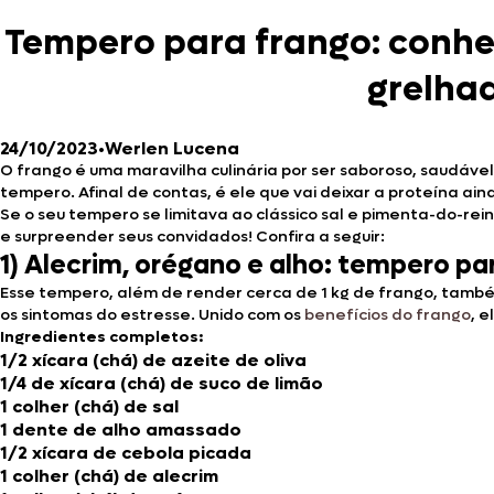
Tempero para frango: conh
grelhad
24/10/2023
•
Werlen Lucena
O frango é uma maravilha culinária por ser saboroso, saudáve
tempero. Afinal de contas, é ele que vai deixar a proteína ain
Se o seu tempero se limitava ao clássico sal e pimenta-do-rei
e surpreender seus convidados! Confira a seguir:
1) Alecrim, orégano e alho: tempero pa
Esse tempero, além de render cerca de 1 kg de frango, também
os sintomas do estresse. Unido com os
benefícios do frango
, 
Ingredientes completos:
1/2 xícara (chá) de azeite de oliva
1/4 de xícara (chá) de suco de limão
1 colher (chá) de sal
1 dente de alho amassado
1/2 xícara de cebola picada
1 colher (chá) de alecrim