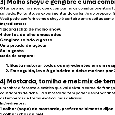
3) Molho shoyu e gengibre é uma comb
O famoso molho shoyu que acompanha as comidas orientais tamb
salgado. Portanto, vá experimentando ao longo do preparo, f
Você pode conferir como o shoyu é certeiro em receitas como
Ingredientes:
1 xícara (chá) de molho shoyu
4 dentes de alho amassados
Gengibre ralado a gosto
Uma pitada de açúcar
Sal a gosto
Modo de preparo:
Basta misturar todos os ingredientes em um reci
Em seguida, leve à geladeira e deixe marinar por 
4) Mostarda, tomilho e mel: mix de te
Um sabor diferente e exótico que vai deixar a carne do fran
causadoras de acne. Já a mostarda tem poder desintoxicante, 
os temperos de forma exótica, mas deliciosa.
Ingredientes:
1 colher (sopa) de mostarda, preferencialmente dijon
1 colher (chá) de mel