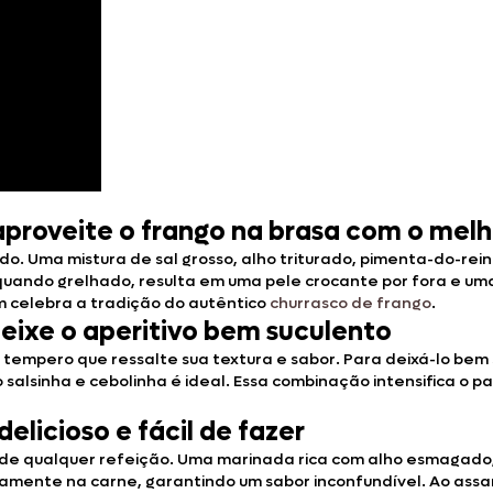
aproveite o frango na brasa com o melh
ma mistura de sal grosso, alho triturado, pimenta-do-reino,
uando grelhado, resulta em uma pele crocante por fora e uma
m celebra a tradição do autêntico
churrasco de frango
.
deixe o aperitivo bem suculento
 tempero que ressalte sua textura e sabor. Para deixá-lo be
salsinha e cebolinha é ideal. Essa combinação intensifica o 
elicioso e fácil de fazer
e qualquer refeição. Uma marinada rica com alho esmagado, su
ente na carne, garantindo um sabor inconfundível. Ao assar, 