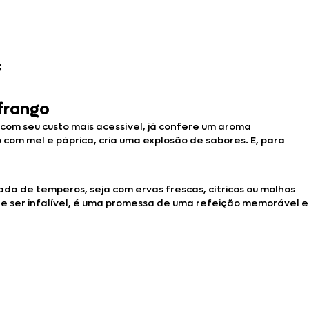
;
 frango
, com seu custo mais acessível, já confere um aroma
om mel e páprica, cria uma explosão de sabores. E, para
da de temperos, seja com ervas frescas, cítricos ou molhos
de ser infalível, é uma promessa de uma refeição memorável e