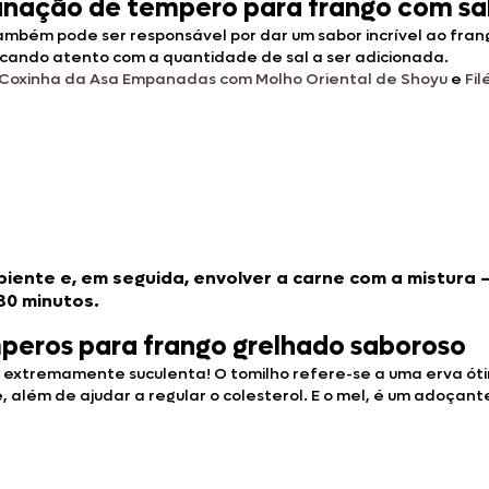
inação de tempero para frango com sa
ém pode ser responsável por dar um sabor incrível ao frango! 
icando atento com a quantidade de sal a ser adicionada.
Coxinha da Asa Empanadas com Molho Oriental de Shoyu
e
Fi
piente e, em seguida, envolver a carne com a mistura 
30 minutos.
mperos para frango grelhado saboroso
go extremamente suculenta! O tomilho refere-se a uma erva ó
além de ajudar a regular o colesterol. E o mel, é um adoçant