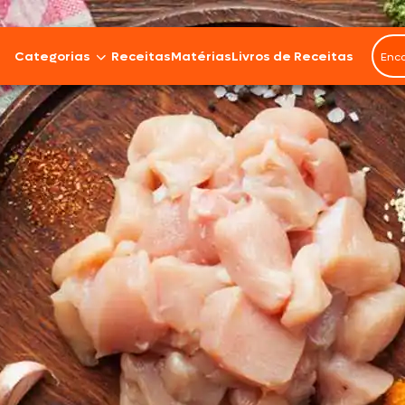
Categorias
Receitas
Matérias
Livros de Receitas
Bovinos
Cordeiro
Carnes Suínas
Aves
Frios e Embutidos
Peixes e Frutos do Mar
100% Vegetal