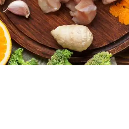
Doces, Bolos e Sobremesas
Pães e Massas
Bebidas
Entrevistas