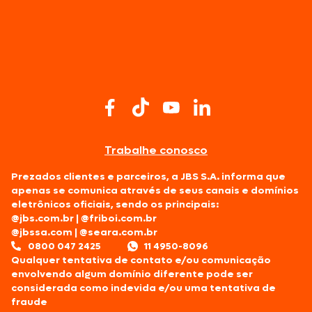
Trabalhe conosco
Prezados clientes e parceiros, a JBS S.A. informa que
apenas se comunica através de seus canais e domínios
eletrônicos oficiais, sendo os principais:
@jbs.com.br
|
@friboi.com.br
@jbssa.com
|
@seara.com.br
0800 047 2425
11 4950-8096
Qualquer tentativa de contato e/ou comunicação
envolvendo algum domínio diferente pode ser
considerada como indevida e/ou uma tentativa de
fraude