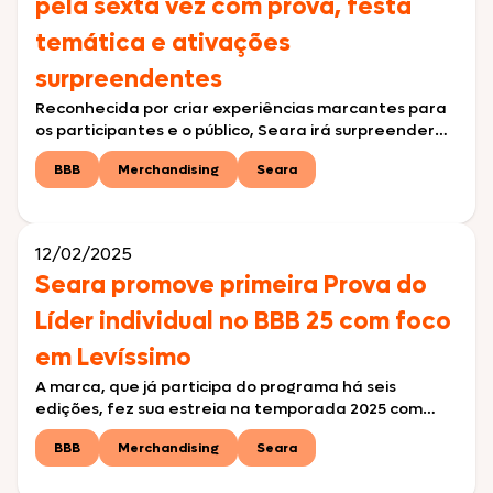
pela sexta vez com prova, festa
temática e ativações
surpreendentes
Reconhecida por criar experiências marcantes para
os participantes e o público, Seara irá surpreender
novamente na edição de 2025 com ativações que
BBB
Merchandising
Seara
reforçam sua conexão com os consumidores
Consolidada como uma das marcas mais lembradas
do programa em suas últimas edições, a Seara
retorna à casa mais vigiada do Brasil com novas
12/02/2025
experiências e dinâmicas. […]
Seara promove primeira Prova do
Líder individual no BBB 25 com foco
em Levíssimo
A marca, que já participa do programa há seis
edições, fez sua estreia na temporada 2025 com
prova que marcou o lançamento das disputas
BBB
Merchandising
Seara
individuais da temporada nesta quinta (6) A Seara,
que participa do Big Brother Brasil pelo sexto ano