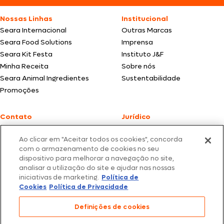
Nossas Linhas
Institucional
Seara Internacional
Outras Marcas
Seara Food Solutions
Imprensa
Seara Kit Festa
Instituto J&F
Minha Receita
Sobre nós
Seara Animal Ingredientes
Sustentabilidade
Promoções
Contato
Jurídico
Fale Conosco
Política de cookies
Ao clicar em "Aceitar todos os cookies", concorda
SAC: +55 0800 047 2425
Política de privacidade
com o armazenamento de cookies no seu
dispositivo para melhorar a navegação no site,
Fotos meramente ilustrativas | Ofertas válidas enquanto durarem os
analisar a utilização do site e ajudar nas nossas
estoques dos nossos parceiros | Vendas sujeitas a análise e confirmação
iniciativas de marketing.
Política de
de dados.
Cookies
Política de Privacidade
Os preços, promoções e condições de pagamento são válidos
exclusivamente para compras efetuadas em nossos parceiros.
Todos os produtos estão sujeitos a disponibilidade de estoque.
Definições de cookies
SEARA – CNPJ: 02.914.460/0202-67 – Av. Marginal Direita do Tietê, 500,