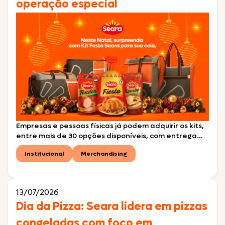
operação especial
Empresas e pessoas físicas já podem adquirir os kits,
entre mais de 30 opções disponíveis, com entrega
agendada para o final do ano São Paulo, julho de
Institucional
Merchandising
2026 – A Seara iniciou oficialmente as vendas do Kit
Festa Seara para o Natal de 2026, composto
principalmente por aves especiais para a ocasião,
cortes suínos e outros […]
13/07/2026
Dia da Pizza: Seara lidera em pizzas
congeladas com foco em