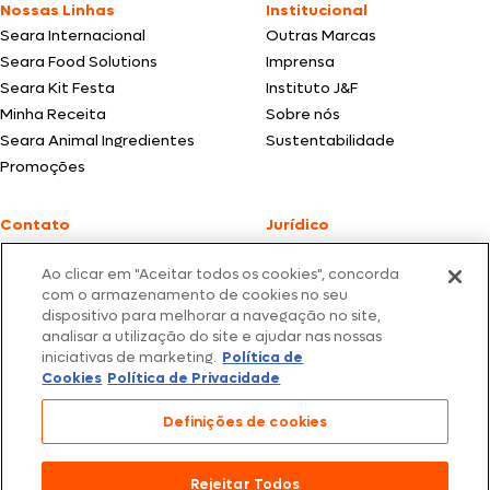
Nossas Linhas
Institucional
Seara Internacional
Outras Marcas
Seara Food Solutions
Imprensa
Seara Kit Festa
Instituto J&F
Minha Receita
Sobre nós
Seara Animal Ingredientes
Sustentabilidade
Promoções
Contato
Jurídico
Fale Conosco
Política de cookies
Ao clicar em "Aceitar todos os cookies", concorda
SAC: +55 0800 047 2425
Política de privacidade
com o armazenamento de cookies no seu
dispositivo para melhorar a navegação no site,
Fotos meramente ilustrativas | Ofertas válidas enquanto durarem os
analisar a utilização do site e ajudar nas nossas
estoques dos nossos parceiros | Vendas sujeitas a análise e confirmação
iniciativas de marketing.
Política de
de dados.
Cookies
Política de Privacidade
Os preços, promoções e condições de pagamento são válidos
exclusivamente para compras efetuadas em nossos parceiros.
Todos os produtos estão sujeitos a disponibilidade de estoque.
Definições de cookies
SEARA – CNPJ: 02.914.460/0202-67 – Av. Marginal Direita do Tietê, 500,
São Paulo/SP – CEP 05.118-100
Rejeitar Todos
© 2026 Seara. Todos os direitos reservados