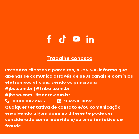
Trabalhe conosco
Prezados clientes e parceiros, a JBS S.A. informa que
apenas se comunica através de seus canais e domínios
eletrônicos oficiais, sendo os principais:
@jbs.com.br
|
@friboi.com.br
@jbssa.com
|
@seara.com.br
0800 047 2425
11 4950-8096
Qualquer tentativa de contato e/ou comunicação
envolvendo algum domínio diferente pode ser
considerada como indevida e/ou uma tentativa de
fraude