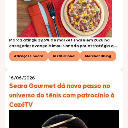
Marca atingiu 29,5% de market share em 2026 na
categoria; avanço é impulsionado por estratégia que
combina pizzas para air fryer, versões tradicionais e
Ativações Seara
Institucional
Merchandising
opções premium São Paulo, julho de 2026 – Em uma
das ocasiões mais saborosas do calendário nacional,
o Dia da Pizza, celebrado em 10 de julho, a Seara tem
motivos de sobra […]
16/06/2026
Seara Gourmet dá novo passo no
universo do tênis com patrocínio à
CazéTV