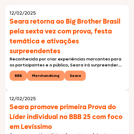
12/02/2025
Seara retorna ao Big Brother Brasil
pela sexta vez com prova, festa
temática e ativações
surpreendentes
Reconhecida por criar experiências marcantes para
os participantes e o público, Seara irá surpreender
novamente na edição de 2025 com ativações que
BBB
Merchandising
Seara
reforçam sua conexão com os consumidores
Consolidada como uma das marcas mais lembradas
do programa em suas últimas edições, a Seara
retorna à casa mais vigiada do Brasil com novas
12/02/2025
experiências e dinâmicas. […]
Seara promove primeira Prova do
Líder individual no BBB 25 com foco
em Levíssimo