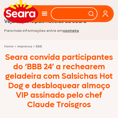
Sala de imprensa
Veja as principais noticias da Seara
Para mais informações entre em
contato
Home
>
Imprensa
>
BBB
Seara convida participantes
do ‘BBB 24’ a rechearem
geladeira com Salsichas Hot
Dog e desbloquear almoço
VIP assinado pelo chef
Claude Troisgros