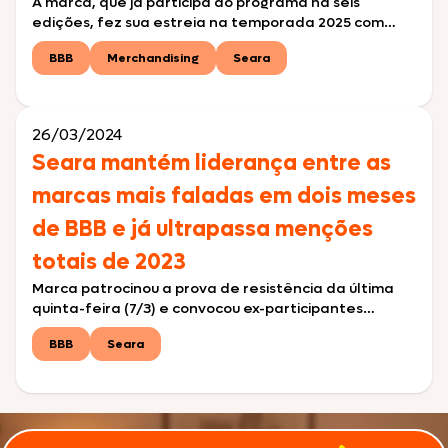
A marca, que já participa do programa há seis
edições, fez sua estreia na temporada 2025 com
prova que marcou o lançamento das disputas
BBB
Merchandising
Seara
individuais da temporada nesta quinta (6) A Seara,
que participa do Big Brother Brasil pelo sexto ano
consecutivo, estreou na temporada 2025 do
programa com a primeira prova do líder individual […]
26/03/2024
Seara mantém liderança entre as
marcas mais faladas em dois meses
de BBB e já ultrapassa menções
totais de 2023
Marca patrocinou a prova de resistência da última
quinta-feira (7/3) e convocou ex-participantes
marcantes da história do reality para serem
BBB
Seara
“dogueiros por um dia” São Paulo, março de 2024 – Em
dois meses de patrocínio ao BBB 24, a Seara
ultrapassou o número de menções em relação ao
ano passado e é a marca mais comentada […]