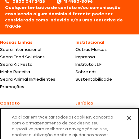
0800 047 2425
11 4950-8096
Qualquer tentativa de contato e/ou comunicação
envolvendo algum domínio diferente pode ser
considerada como indevida e/ou uma tentativa de
fraude
Nossas Linhas
Institucional
Seara Internacional
Outras Marcas
Seara Food Solutions
Imprensa
Seara Kit Festa
Instituto J&F
Minha Receita
Sobre nós
Seara Animal Ingredientes
Sustentabilidade
Promoções
Contato
Jurídico
Fale Conosco
Política de cookies
Ao clicar em "Aceitar todos os cookies", concorda
SAC: +55 0800 047 2425
Política de privacidade
com o armazenamento de cookies no seu
dispositivo para melhorar a navegação no site,
Fotos meramente ilustrativas | Ofertas válidas enquanto durarem os
analisar a utilização do site e ajudar nas nossas
estoques dos nossos parceiros | Vendas sujeitas a análise e confirmação