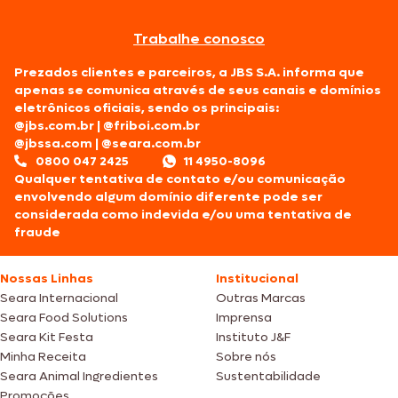
Trabalhe conosco
Prezados clientes e parceiros, a JBS S.A. informa que
apenas se comunica através de seus canais e domínios
eletrônicos oficiais, sendo os principais:
@jbs.com.br
|
@friboi.com.br
@jbssa.com
|
@seara.com.br
0800 047 2425
11 4950-8096
Qualquer tentativa de contato e/ou comunicação
envolvendo algum domínio diferente pode ser
considerada como indevida e/ou uma tentativa de
fraude
Nossas Linhas
Institucional
Seara Internacional
Outras Marcas
Seara Food Solutions
Imprensa
Seara Kit Festa
Instituto J&F
Minha Receita
Sobre nós
Seara Animal Ingredientes
Sustentabilidade
Promoções