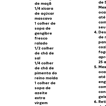
de 
de maçã
Me
1/4 xícara
oca
de açúcar
até
mascavo
com
1 colher de
seu
sopa de
Des
gengibre
de 
fresco
pan
ralado
coz
1/2 colher
fog
de chá de
apr
sal
25 
1/4 colher
Me
de chá de
oca
pimenta do
até
reino moída
eng
1 colher de
com
sopa de
con
azeite
gele
extra
Ret
virgem