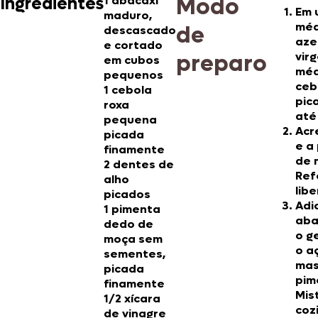
Modo
Ingredientes
1 abacaxi
Em 
maduro,
méd
de
descascado
aze
e cortado
preparo
vir
em cubos
méd
pequenos
ceb
1 cebola
pic
roxa
até
pequena
Acr
picada
e a
finamente
de 
2 dentes de
Ref
alho
lib
picados
Adi
1 pimenta
aba
dedo de
o g
moça sem
o a
sementes,
mas
picada
pim
finamente
Mis
1/2 xícara
coz
de vinagre