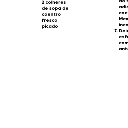
do 
2 colheres
adi
de sopa de
coe
coentro
Mex
fresco
inc
picado
Dei
esf
com
ant