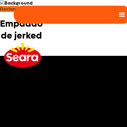
Doriana
Empadão
de jerked