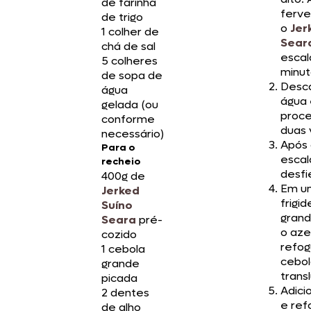
de farinha
ferve
de trigo
o
Jer
1 colher de
Sear
chá de sal
escal
5 colheres
minut
de sopa de
Desca
água
água 
gelada (ou
proce
conforme
duas 
necessário)
Após 
Para o
esca
recheio
desfi
400g de
Em u
Jerked
frigid
Suíno
grand
Seara
pré-
o aze
cozido
refog
1 cebola
cebol
grande
transl
picada
Adici
2 dentes
e ref
de alho