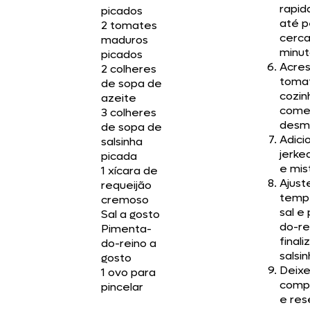
rapi
picados
até p
2 tomates
cerca
maduros
minut
picados
Acre
2 colheres
toma
de sopa de
cozin
azeite
come
3 colheres
desm
de sopa de
Adici
salsinha
jerke
picada
e mis
1 xícara de
Ajust
requeijão
temp
cremoso
sal e
Sal a gosto
do-re
Pimenta-
final
do-reino a
salsi
gosto
Deixe
1 ovo para
comp
pincelar
e res