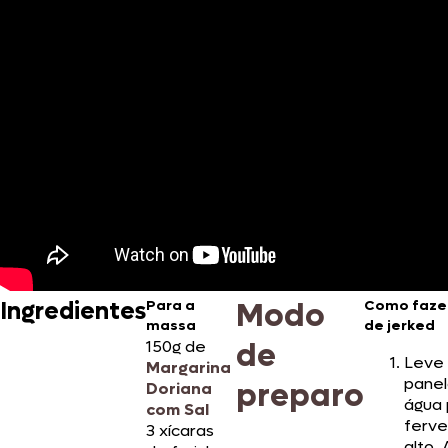
Modo
Ingredientes
Para a
Como faze
massa
de jerked
de
150g de
Leve
Margarina
pane
preparo
Doriana
água 
com Sal
ferve
3 xícaras
alto.