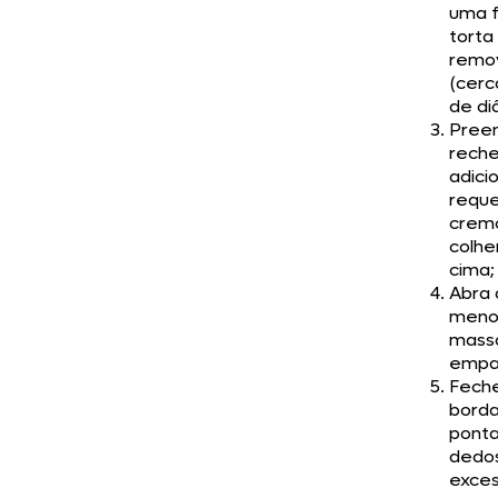
uma 
torta
remov
(cerc
de di
Pree
reche
adici
reque
crem
colhe
cima;
Abra 
meno
massa
empa
Fech
borda
ponta
dedos
exce