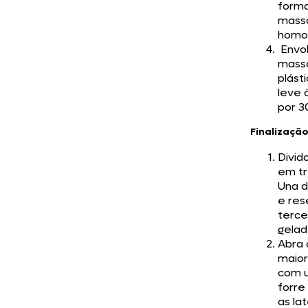
form
mass
homo
Envol
mass
plást
leve 
por 3
Finalizaçã
Divid
em tr
Una d
e res
terce
gelad
Abra 
maior
com u
forre
as la