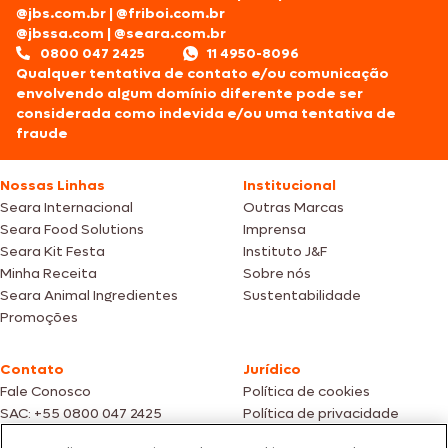
@jbs.com.br
|
@friboi.com.br
@jbssa.com
|
@seara.com.br
0800 047 2425
11 4950-8096
Qualquer tentativa de contato e/ou comunicação
envolvendo algum domínio diferente pode ser
considerada como indevida e/ou uma tentativa de
fraude
Nossas Linhas
Institucional
Seara Internacional
Outras Marcas
Seara Food Solutions
Imprensa
Seara Kit Festa
Instituto J&F
Minha Receita
Sobre nós
Seara Animal Ingredientes
Sustentabilidade
Promoções
Contato
Jurídico
Fale Conosco
Política de cookies
SAC: +55 0800 047 2425
Política de privacidade