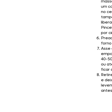
mass
um c
no ce
tamp
libera
Pince
por c
Prea
forno
Asse 
empa
40-50
ou at
ficar
Retir
e dei
leve
antes