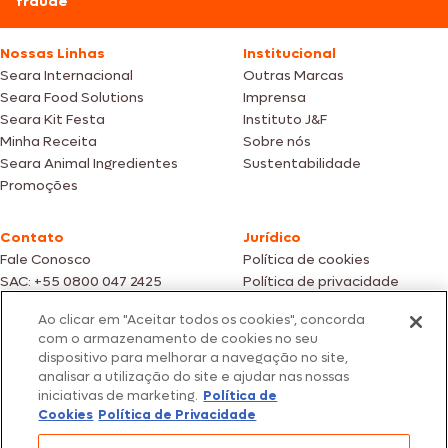
fraude
Nossas Linhas
Institucional
Seara Internacional
Outras Marcas
Seara Food Solutions
Imprensa
Seara Kit Festa
Instituto J&F
Minha Receita
Sobre nós
Seara Animal Ingredientes
Sustentabilidade
Promoções
Contato
Jurídico
Fale Conosco
Política de cookies
SAC: +55 0800 047 2425
Política de privacidade
Ao clicar em "Aceitar todos os cookies", concorda
Fotos meramente ilustrativas | Ofertas válidas enquanto durarem os
com o armazenamento de cookies no seu
estoques dos nossos parceiros | Vendas sujeitas a análise e confirmação
dispositivo para melhorar a navegação no site,
de dados.
analisar a utilização do site e ajudar nas nossas
Os preços, promoções e condições de pagamento são válidos
iniciativas de marketing.
Política de
exclusivamente para compras efetuadas em nossos parceiros.
Todos os produtos estão sujeitos a disponibilidade de estoque.
Cookies
Política de Privacidade
SEARA – CNPJ: 02.914.460/0202-67 – Av. Marginal Direita do Tietê, 500,