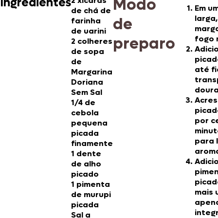
Modo
Ingredientes
2 xícaras
Em um
de chá de
larga
de
farinha
marga
de uarini
preparo
fogo 
2 colheres
Adici
de sopa
picad
de
até fi
Margarina
trans
Doriana
doura
Sem Sal
Acres
1/4 de
picad
cebola
por c
pequena
minut
picada
para 
finamente
arom
1 dente
Adici
de alho
pimen
picado
picad
1 pimenta
mais 
de murupi
apen
picada
integ
Sal a