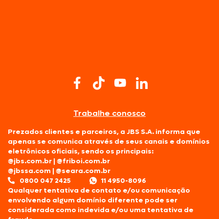
Trabalhe conosco
Prezados clientes e parceiros, a JBS S.A. informa que
apenas se comunica através de seus canais e domínios
eletrônicos oficiais, sendo os principais:
@jbs.com.br
|
@friboi.com.br
@jbssa.com
|
@seara.com.br
0800 047 2425
11 4950-8096
Qualquer tentativa de contato e/ou comunicação
envolvendo algum domínio diferente pode ser
considerada como indevida e/ou uma tentativa de