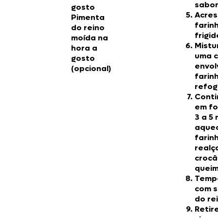
sabor
gosto
Acres
Pimenta
farinh
do reino
frigid
moída na
Mistu
hora a
uma c
gosto
envol
(opcional)
farin
refog
Cont
em fo
3 a 5 
aque
farin
realç
crocâ
queim
Tempe
com s
do re
Retir