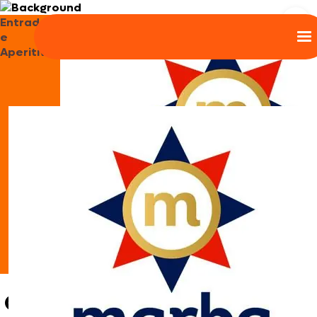
Entradas
e
Aperitivos
Guioza de