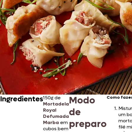
Modo
Ingredientes
150g de
Como fazer
Mortadela
Mistu
de
Royal
um bo
Defumada
morta
preparo
Marba
em
filé m
cubos bem