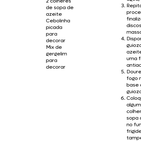
2 colheres
Repit
de sopa de
proce
azeite
finali
Cebolinha
disco
picada
massa
para
Dispo
decorar
guioz
Mix de
azeit
gergelim
uma fr
para
antia
decorar
Dour
fogo 
base 
guioz
Colo
algum
colhe
sopa 
no fu
frigid
tamp