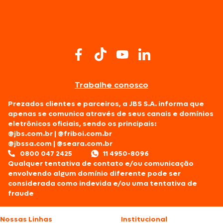
Trabalhe conosco
Prezados clientes e parceiros, a JBS S.A. informa que
apenas se comunica através de seus canais e domínios
eletrônicos oficiais, sendo os principais:
@jbs.com.br
|
@friboi.com.br
@jbssa.com
|
@seara.com.br
0800 047 2425
11 4950-8096
Qualquer tentativa de contato e/ou comunicação
envolvendo algum domínio diferente pode ser
considerada como indevida e/ou uma tentativa de
fraude
Nossas Linhas
Institucional