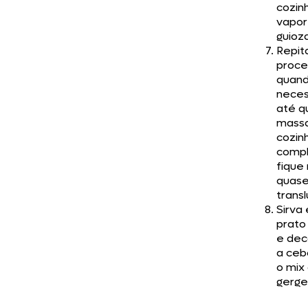
cozin
vapor
guioz
Repit
proce
quand
neces
até q
mass
cozin
compl
fique
quas
transl
Sirva
prato
e dec
a ceb
o mix
gerge