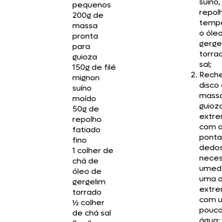
suíno,
pequenos
repol
200g de
temp
massa
o óle
pronta
gerge
para
torra
guioza
sal;
150g de filé
Reche
mignon
disco
suíno
mass
moído
guioz
50g de
extre
repolho
com 
fatiado
ponta
fino
dedo
1 colher de
neces
chá de
umed
óleo de
uma 
gergelim
extre
torrado
com 
½ colher
pouco
de chá sal
água;