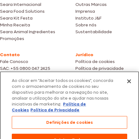
Seara Internacional
Outras Marcas
Seara Food Solutions
Imprensa
Seara Kit Festa
Instituto J&F
Minha Receita
Sobre nós
Seara Animal Ingredientes
Sustentabilidade
Promoções
Contato
Jurídico
Fale Conosco
Política de cookies
SAC: +55 0800 047 2425
Política de privacidade
Ao clicar em "Aceitar todos os cookies", concorda
Fotos meramente ilustrativas | Ofertas válidas enquanto durarem os
com o armazenamento de cookies no seu
estoques dos nossos parceiros | Vendas sujeitas a análise e confirmação
dispositivo para melhorar a navegação no site,
de dados.
analisar a utilização do site e ajudar nas nossas
Os preços, promoções e condições de pagamento são válidos
exclusivamente para compras efetuadas em nossos parceiros.
iniciativas de marketing.
Política de
Todos os produtos estão sujeitos a disponibilidade de estoque.
Cookies
Política de Privacidade
SEARA – CNPJ: 02.914.460/0202-67 – Av. Marginal Direita do Tietê, 500,
Definições de cookies
São Paulo/SP – CEP 05.118-100
© 2026 Seara. Todos os direitos reservados