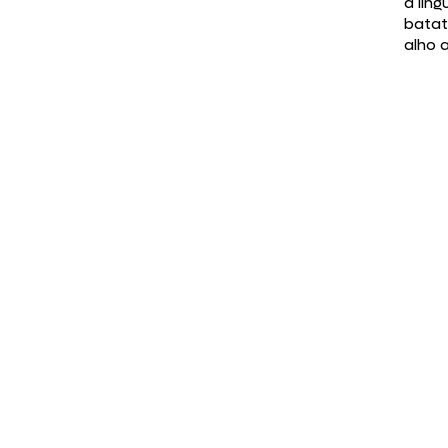
a lin
batat
alho 