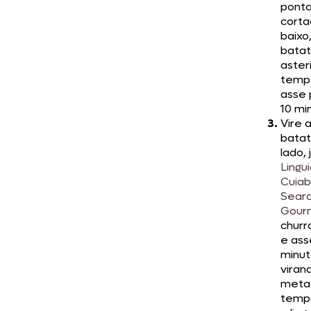
pont
corta
baixo,
bata
aster
temp
asse 
10 mi
Vire 
batat
lado,
Lingu
Cuia
Sear
Gour
churr
e ass
minut
viran
meta
tempo