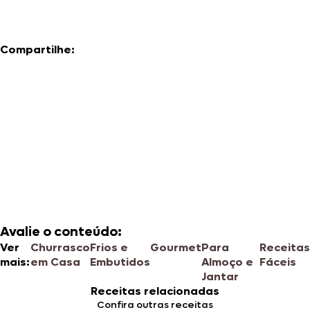
Compartilhe:
Avalie o conteúdo:
Ver
Churrasco
Frios e
Gourmet
Para
Receitas
mais:
em Casa
Embutidos
Almoço e
Fáceis
Jantar
Receitas relacionadas
Confira outras receitas