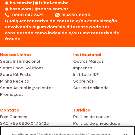
@jbs.com.br
|
@friboi.com.br
@jbssa.com
|
@seara.com.br
0800 047 2425
11 4950-8096
Qualquer tentativa de contato e/ou comunicação
envolvendo algum domínio diferente pode ser
considerada como indevida e/ou uma tentativa de
fraude
Nossas Linhas
Institucional
Seara Internacional
Outras Marcas
Seara Food Solutions
Imprensa
Seara Kit Festa
Instituto J&F
Minha Receita
Sobre nós
Seara Animal Ingredientes
Sustentabilidade
Promoções
Contato
Jurídico
Fale Conosco
Política de cookies
SAC: +55 0800 047 2425
Política de privacidade
Ao clicar em "Aceitar todos os cookies", concorda