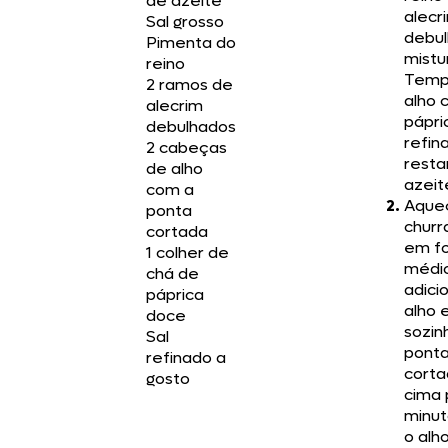
de azeite
alecr
Sal grosso
debul
Pimenta do
mistu
reino
Temp
2 ramos de
alho 
alecrim
pápric
debulhados
refin
2 cabeças
resta
de alho
azeit
com a
Aque
ponta
churr
cortada
em f
1 colher de
médi
chá de
adici
páprica
alho 
doce
sozin
Sal
pont
refinado a
corta
gosto
cima 
minut
o alh