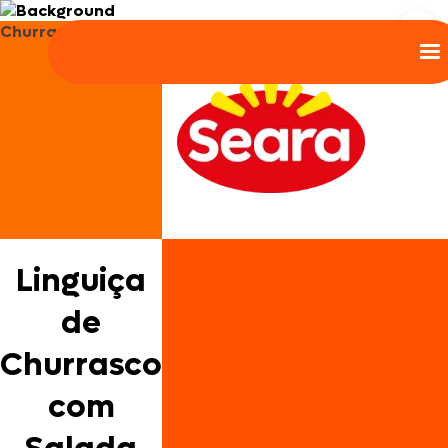
Churrasco em Casa
Linguiça
de
Churrasco
com