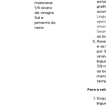
exte
maionese
grel
1/4 xícara
aco
de vinagre
Lingu
Sal e
apim
pimenta do
chur
reino
Sear
as b
Asse 
e as
por 
vira
lingu
7/8 
as b
met
temp
Para a sa
Enqu
lingu