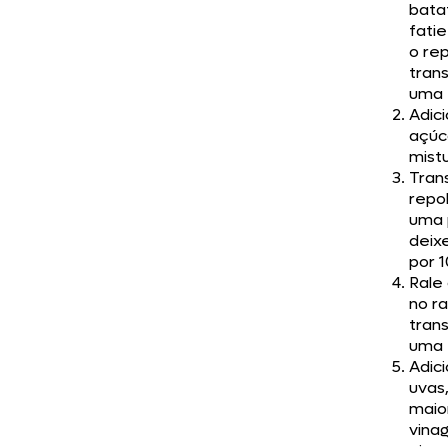
bata
fatie
o re
trans
uma t
Adic
açúca
mist
Trans
repo
uma 
deix
por 1
Rale
no ra
trans
uma t
Adic
uvas,
maio
vinag