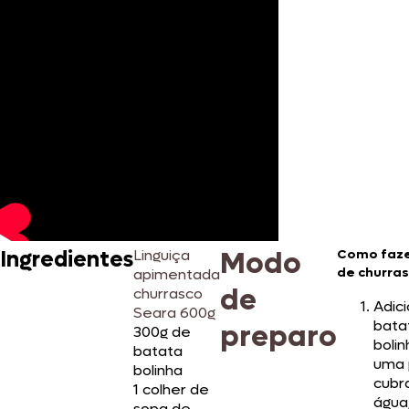
Modo
Ingredientes
Linguiça
Como fazer
de churra
apimentada
de
churrasco
Adic
Seara 600g
bata
preparo
300g de
boli
batata
uma 
bolinha
cubr
1 colher de
água
sopa de