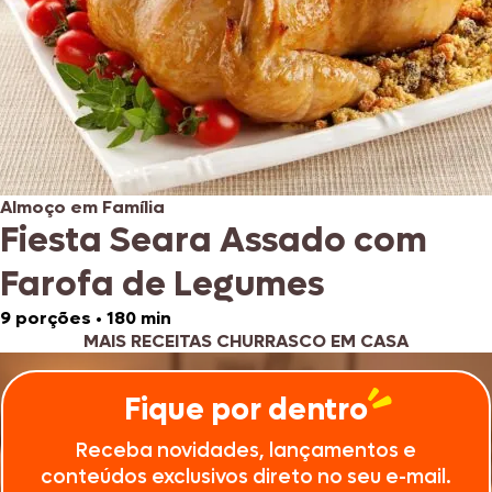
Almoço em Família
Fiesta Seara Assado com
Farofa de Legumes
9 porções
•
180 min
MAIS RECEITAS CHURRASCO EM CASA
Fique por dentro
Receba novidades, lançamentos e
conteúdos exclusivos direto no seu e-mail.