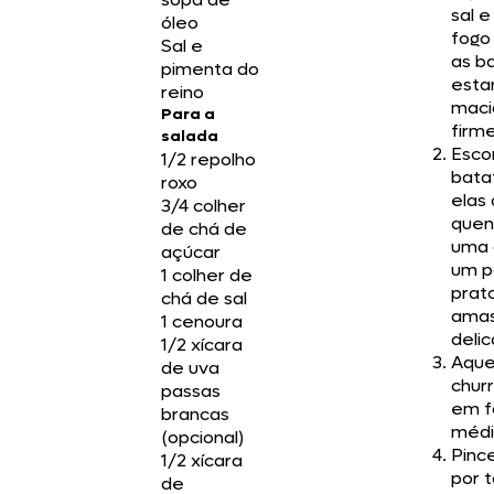
sal e
óleo
fogo
Sal e
as b
pimenta do
esta
reino
maci
Para a
firme
salada
Esco
1/2 repolho
bata
roxo
elas 
3/4 colher
quen
de chá de
uma 
açúcar
um p
1 colher de
prat
chá de sal
ama
1 cenoura
deli
1/2 xícara
Aque
de uva
chur
passas
em f
brancas
médi
(opcional)
Pince
1/2 xícara
por 
de