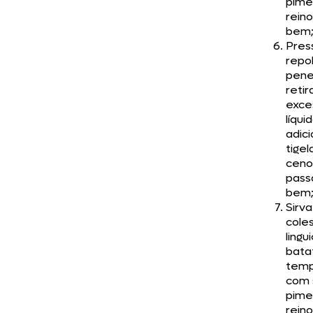
pime
reino
bem
Pres
repo
pene
retir
exce
líqui
adic
tige
ceno
pass
bem
Sirva
cole
lingu
bata
tem
com 
pime
reino