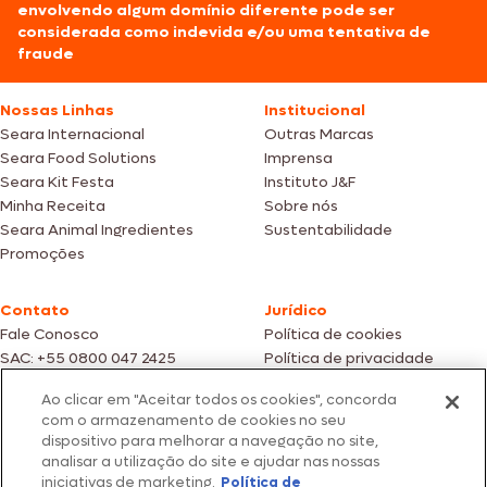
envolvendo algum domínio diferente pode ser
considerada como indevida e/ou uma tentativa de
fraude
Nossas Linhas
Institucional
Seara Internacional
Outras Marcas
Seara Food Solutions
Imprensa
Seara Kit Festa
Instituto J&F
Minha Receita
Sobre nós
Seara Animal Ingredientes
Sustentabilidade
Promoções
Contato
Jurídico
Fale Conosco
Política de cookies
SAC: +55 0800 047 2425
Política de privacidade
Ao clicar em "Aceitar todos os cookies", concorda
Fotos meramente ilustrativas | Ofertas válidas enquanto durarem os
com o armazenamento de cookies no seu
estoques dos nossos parceiros | Vendas sujeitas a análise e confirmação
dispositivo para melhorar a navegação no site,
de dados.
analisar a utilização do site e ajudar nas nossas
Os preços, promoções e condições de pagamento são válidos
iniciativas de marketing.
Política de
exclusivamente para compras efetuadas em nossos parceiros.