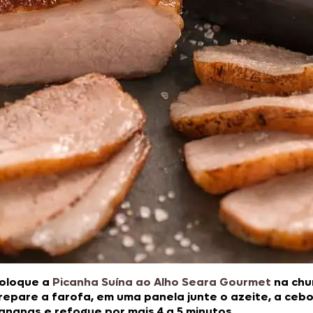
oloque a
Picanha Suína ao Alho Seara Gourmet
na chu
repare a farofa, em uma panela junte o azeite, a cebol
ananas e refogue por mais 4 a 5 minutos.