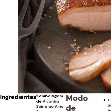
Modo
Ingredientes
1 embalagem
C
de
Picanha
p
de
Suína ao Alho
b