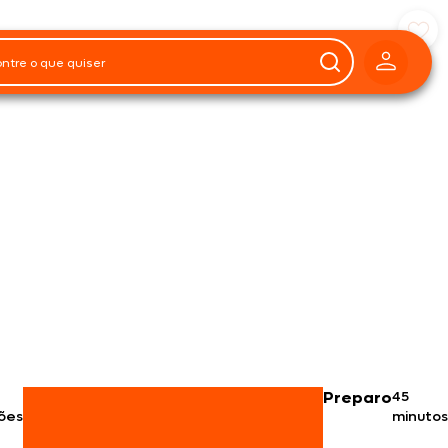
Preparo
45
ões
minutos