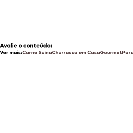
Avalie o conteúdo:
Ver mais:
Carne Suína
Churrasco em Casa
Gourmet
Para