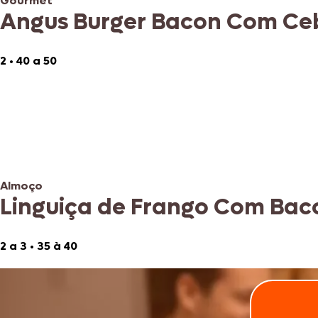
Gourmet
Angus Burger Bacon Com Ce
2
•
40 a 50
Almoço
Linguiça de Frango Com Bac
2 a 3
•
35 à 40