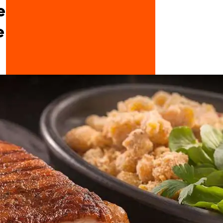
e
Doces, Bolos e Sobremesas
e
Pães e Massas
Bebidas
Entrevistas