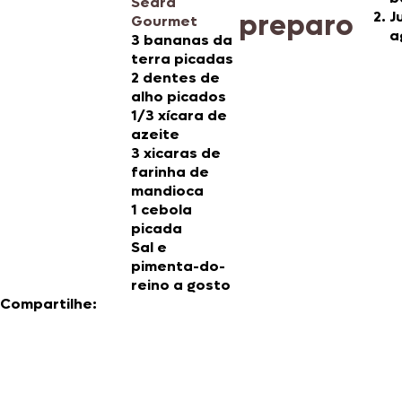
Seara
preparo
J
Gourmet
a
3 bananas da
terra picadas
2 dentes de
alho picados
1/3 xícara de
azeite
3 xicaras de
farinha de
mandioca
1 cebola
picada
Sal e
pimenta-do-
reino a gosto
Compartilhe: