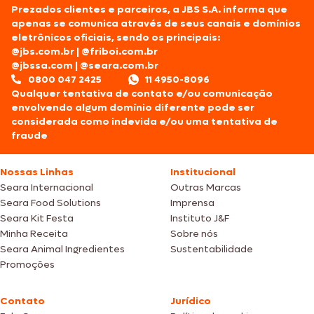
Prezados clientes e parceiros, a JBS S.A. informa que
apenas se comunica através de seus canais e domínios
eletrônicos oficiais, sendo os principais:
@jbs.com.br
|
@friboi.com.br
@jbssa.com
|
@seara.com.br
0800 047 2425
11 4950-8096
Qualquer tentativa de contato e/ou comunicação
envolvendo algum domínio diferente pode ser
considerada como indevida e/ou uma tentativa de
fraude
Nossas Linhas
Institucional
Seara Internacional
Outras Marcas
Seara Food Solutions
Imprensa
Seara Kit Festa
Instituto J&F
Minha Receita
Sobre nós
Seara Animal Ingredientes
Sustentabilidade
Promoções
Contato
Jurídico