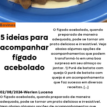
Bovinos
O fígado acebolado, quando
preparado de maneira
5 ideias para
adequada, pode se tornar um
prato delicioso e irresistível. Veja
acompanhar
abaixo algumas opções de
acompanhamentos que podem
fígado
transformá-lo em uma boa
surpresa em seu almoço ou
acebolado
jantar. 1) Purê de batata com
queijo O purê de batata com
queijo é um acompanhamento
que faz sucesso em diversas
receitas. […]
02/08/2024
•
Werlen Lucena
O fígado acebolado, quando preparado de maneira
adequada, pode se tornar um prato delicioso e irresistível.
Veja abaixo algumas opções de acompanhamentos que