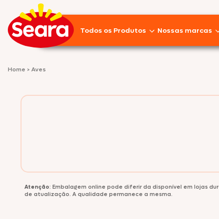
Todos os Produtos
Nossas marcas
Lançamentos
Home
>
Aves
Pratos Prontos
Aves
Empanados
Linguiças
Frios
Atenção
: Embalagem online pode diferir da disponível em lojas d
Suínos
de atualização. A qualidade permanece a mesma.
Pizzas