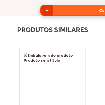
Peru
Ebooks
Co
Sobrecoxa
Seara Hot Hit
PRODUTOS SIMILARES
Seara Assa Fácil
Seara Reserva
Seara
Suculentíssimo