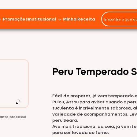
Promoções
Institucional
Minha Receita
Panelinhas
Miúdos
Imprensa
Seara Gourmet
Marmitas
Em Pedaços
Instituto J&F
Peru Temperado 
Asa
Seara Food Solutions
Seara Orgânico
Ave Fiesta
Sobre nós
Fácil de preparar, já vem temperado e
Coxa
Fale Conosco
Pulou, Assou para avisar quando o per
Seara Nature
suculenta é incrivelmente saborosa, 
Frango Inteiro
Trabalhe Conosco
variedade de acompanhamentos. Leve
urante processo
peru Seara.
Peito
Ave mais tradicional da ceia, já vem 
Sustentabilidade
para ser levada ao forno.
Seara DaGranja