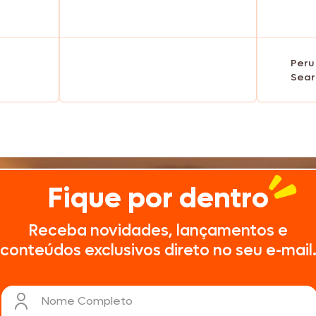
Nhô Bento
Peru
Doriana
Sear
Delícia
Fique por dentro
Primor
Receba novidades, lançamentos e
conteúdos exclusivos direto no seu e-mail
Tekitos
Nome Completo