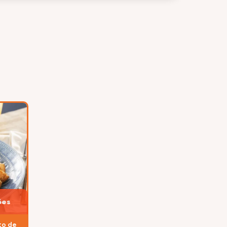
ões
to de