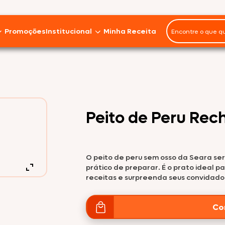
Promoções
Institucional
Minha Receita
Panelinhas
Miúdos
Imprensa
Seara Gourmet
Marmitas
Em Pedaços
Instituto J&F
Peito de Peru Re
Asa
Seara Food Solutions
Seara Orgânico
Ave Fiesta
Sobre nós
O peito de peru sem osso da Seara serv
Coxa
Fale Conosco
prático de preparar. É o prato ideal pa
Seara Nature
receitas e surpreenda seus convidados
Frango Inteiro
Trabalhe Conosco
Peito
Co
Sustentabilidade
Seara DaGranja