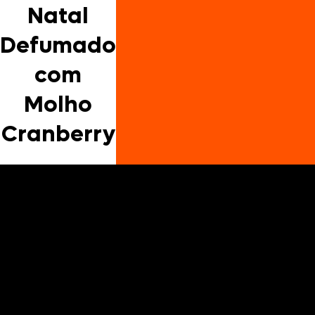
Natal
Defumado
com
Molho
Cranberry