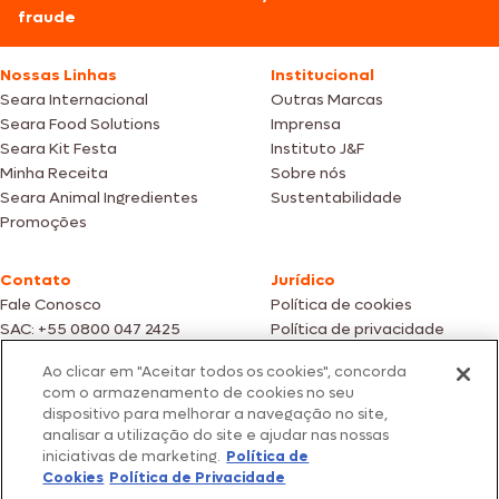
fraude
Nossas Linhas
Institucional
Seara Internacional
Outras Marcas
Seara Food Solutions
Imprensa
Seara Kit Festa
Instituto J&F
Minha Receita
Sobre nós
Seara Animal Ingredientes
Sustentabilidade
Promoções
Contato
Jurídico
Fale Conosco
Política de cookies
SAC: +55 0800 047 2425
Política de privacidade
Ao clicar em "Aceitar todos os cookies", concorda
Fotos meramente ilustrativas | Ofertas válidas enquanto durarem os
com o armazenamento de cookies no seu
estoques dos nossos parceiros | Vendas sujeitas a análise e confirmação
dispositivo para melhorar a navegação no site,
de dados.
analisar a utilização do site e ajudar nas nossas
Os preços, promoções e condições de pagamento são válidos
iniciativas de marketing.
Política de
exclusivamente para compras efetuadas em nossos parceiros.
Todos os produtos estão sujeitos a disponibilidade de estoque.
Cookies
Política de Privacidade