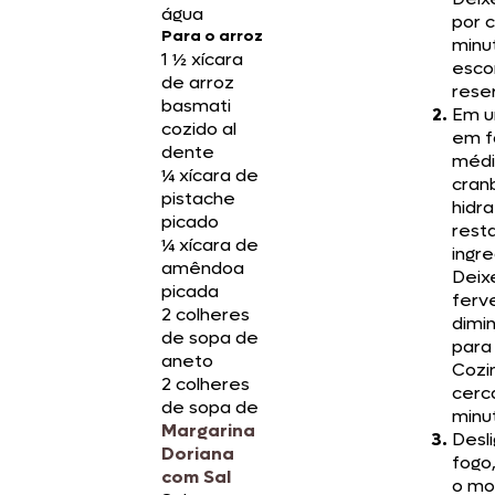
água
por 
Para o arroz
minu
1 ½ xícara
esco
de arroz
rese
basmati
Em u
cozido al
em f
dente
médi
¼ xícara de
cran
pistache
hidr
picado
rest
¼ xícara de
ingre
amêndoa
Deix
picada
ferv
2 colheres
dimi
de sopa de
para
aneto
Cozi
2 colheres
cerc
de sopa de
minu
Margarina
Desl
Doriana
fogo,
com Sal
o mo