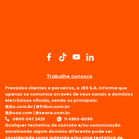
Trabalhe conosco
Prezados clientes e parceiros, a JBS S.A. informa que
apenas se comunica através de seus canais e domínios
eletrônicos oficiais, sendo os principais:
@jbs.com.br
|
@friboi.com.br
@jbssa.com
|
@seara.com.br
0800 047 2425
11 4950-8096
Qualquer tentativa de contato e/ou comunicação
envolvendo algum domínio diferente pode ser
considerada como indevida e/ou uma tentativa de