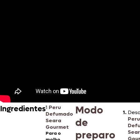
Modo
Ingredientes
1
Peru
Desc
Defumado
Peru
de
Seara
Def
Gourmet
preparo
Sea
Para o
Gou
molho