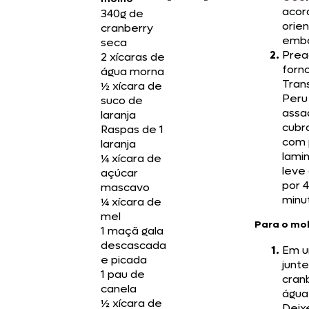
acor
340g de
orie
cranberry
emb
seca
Prea
2 xícaras de
forn
água morna
Trans
½ xícara de
Peru
suco de
assa
laranja
cubr
Raspas de 1
com 
laranja
lami
¼ xícara de
leve
açúcar
por 
mascavo
minu
¼ xícara de
mel
Para o mo
1 maçã gala
descascada
Em u
e picada
junte
1 pau de
cran
canela
água
½ xícara de
Deix