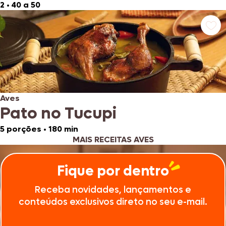
2
•
40 a 50
Aves
Pato no Tucupi
5 porções
•
180 min
MAIS RECEITAS AVES
Fique por dentro
Receba novidades, lançamentos e
conteúdos exclusivos direto no seu e-mail.