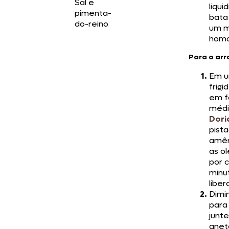
Sal e
liqui
pimenta-
bata
do-reino
um m
hom
Para o arr
Em 
frigi
em f
médi
Dori
pist
amên
as o
por 
minu
liber
Dimi
para
junte
anet